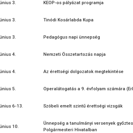
június 3.
KEOP-os pályázat programja
június 3.
Tinódi Kosárlabda Kupa
június 3.
Pedagógus napi ünnepség
június 4.
Nemzeti Összetartozás napja
június 4.
Az érettségi dolgozatok megtekintése
június 5.
Operalátogatás a 9. évfolyam számára (Er
június 6-13.
Szóbeli emelt szintű érettségi vizsgák
Ünnepség a tanulmányi versenyek győztes
június 10.
Polgármesteri Hivatalban