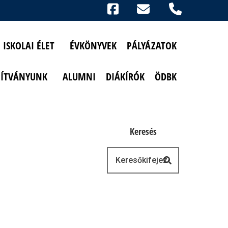
Ikonok
FACEBOOK
TELEFON
AKADÁLYMENTESÍTETT NÉZET
ISKOLAI ÉLET
ÉVKÖNYVEK
PÁLYÁZATOK
PÍTVÁNYUNK
ALUMNI
DIÁKÍRÓK
ÖDBK
Keresés
Keresés