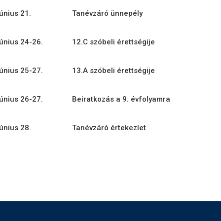
június 21.
Tanévzáró ünnepély
június 24-26.
12.C szóbeli érettségije
június 25-27.
13.A szóbeli érettségije
június 26-27.
Beiratkozás a 9. évfolyamra
június 28.
Tanévzáró értekezlet