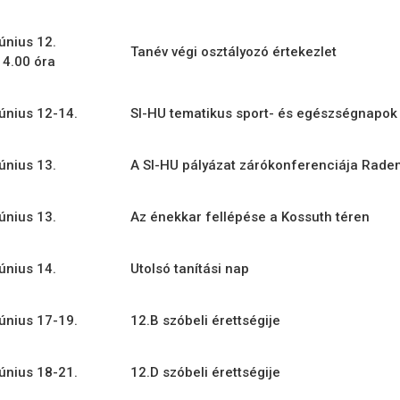
június 12.
Tanév végi osztályozó értekezlet
14.00 óra
június 12-14.
SI-HU tematikus sport- és egészségnapok
június 13.
A SI-HU pályázat zárókonferenciája Rade
június 13.
Az énekkar fellépése a Kossuth téren
június 14.
Utolsó tanítási nap
június 17-19.
12.B szóbeli érettségije
június 18-21.
12.D szóbeli érettségije