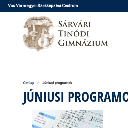
Ugrás
Vas Vármegyei Szakképzési Centrum
a
tartalomra
Morzsa
Címlap
Júniusi programok
JÚNIUSI PROGRAM