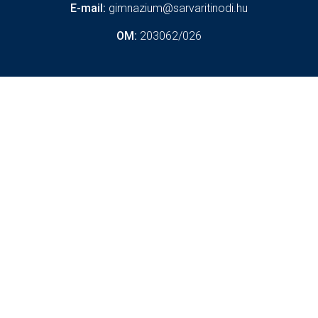
E-mail:
gimnazium@sarvaritinodi.hu
OM:
203062/026