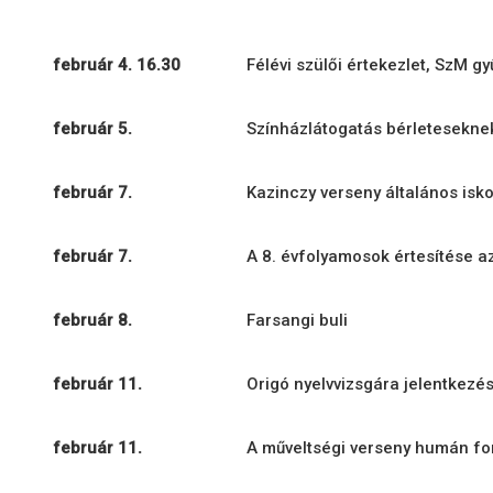
február 4. 16.30
Félévi szülői értekezlet, SzM gy
február 5.
Színházlátogatás bérletesekne
február 7.
Kazinczy verseny általános isk
február 7.
A 8. évfolyamosok értesítése a
február 8.
Farsangi buli
február 11.
Origó nyelvvizsgára jelentkezé
február 11.
A műveltségi verseny humán fo