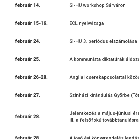
február 14.
SI-HU workshop Sárváron
február 15-16.
ECL nyelvvizsga
február 24.
SI-HU 3. periódus elszámolása
február 25.
A kommunista diktatúrák áldoz
február 26-28.
Angliai cserekapcsolattal köz
február 27.
Színházi kirándulás Győrbe (Tó
Jelentkezés a május-júniusi ér
február 28.
ill. a felsőfokú továbbtanulásra
február 28.
A jövő évi könyvrendelés leadá