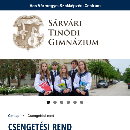
Ugrás
Vas Vármegyei Szakképzési Centrum
a
tartalomra
Pause
Morzsa
Címlap
Csengetési rend
CSENGETÉSI REND