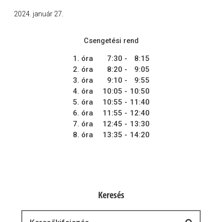
2024. január 27.
Csengetési rend
1. óra
7:30
-
8:15
2. óra
8:20
-
9:05
3. óra
9:10
-
9:55
4. óra
10:05
-
10:50
5. óra
10:55
-
11:40
6. óra
11:55
-
12:40
7. óra
12:45
-
13:30
8. óra
13:35
-
14:20
Keresés
Keresés