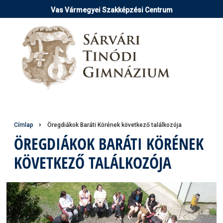
Ugrás
Vas Vármegyei Szakképzési Centrum
a
tartalomra
Morzsa
Címlap
Öregdiákok Baráti Körének következő találkozója
ÖREGDIÁKOK BARÁTI KÖRÉNEK
KÖVETKEZŐ TALÁLKOZÓJA