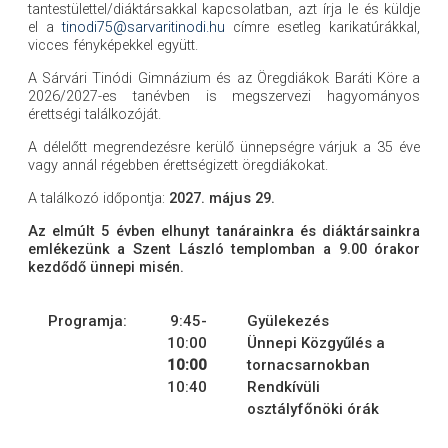
tantestülettel/diáktársakkal kapcsolatban, azt írja le és küldje
el a
tinodi75@sarvaritinodi.hu
címre esetleg karikatúrákkal,
vicces fényképekkel együtt.
A Sárvári Tinódi Gimnázium és az Öregdiákok Baráti Köre a
2026/2027-es tanévben is megszervezi hagyományos
érettségi találkozóját.
A délelőtt megrendezésre kerülő ünnepségre várjuk a 35 éve
vagy annál régebben érettségizett öregdiákokat.
A találkozó időpontja:
2027. május 29.
Az elmúlt 5 évben elhunyt tanárainkra és diáktársainkra
emlékezünk a Szent László templomban a 9.00 órakor
kezdődő ünnepi misén.
Programja:
9:45-
Gyülekezés
10:00
Ünnepi Közgyűlés a
10:00
torna­csarnokban
10:40
Rendkívüli
osztályfőnöki órák