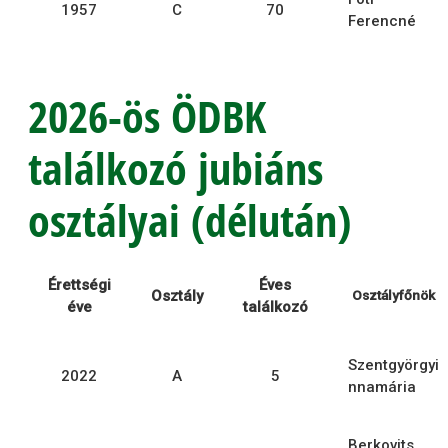
1957
C
70
Ferencné
2026-ös ÖDBK
találkozó jubiáns
osztályai (délután)
Érettségi
Éves
Osztály
Osztályfőnök
éve
találkozó
Szentgyörgyi
2022
A
5
nnamária
Berkovits