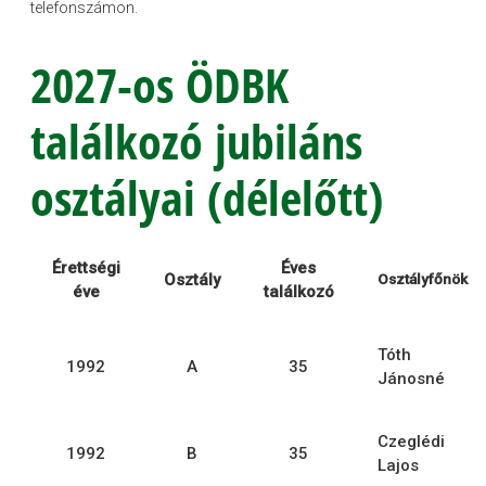
telefonszámon.
2027-os ÖDBK
találkozó jubiláns
osztályai (délelőtt)
Érettségi
Éves
Osztály
Osztályfőnök
éve
találkozó
Tóth
1992
A
35
Jánosné
Czeglédi
1992
B
35
Lajos