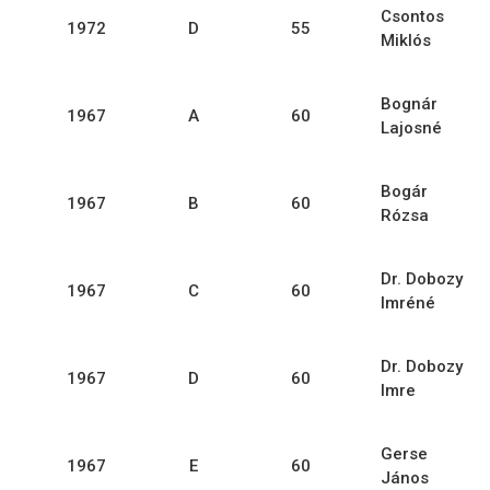
Csontos
1972
D
55
Miklós
Bognár
1967
A
60
Lajosné
Bogár
1967
B
60
Rózsa
Dr. Dobozy
1967
C
60
Imréné
Dr. Dobozy
1967
D
60
Imre
Gerse
1967
E
60
János