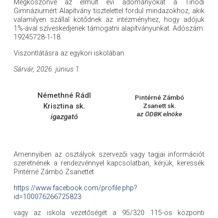
Megköszönve az elmúlt évi adományokat a Tinódi
Gimnáziumért Alapítvány tisztelettel fordul mindazokhoz, akik
valamilyen szállal kötődnek az intézményhez, hogy adójuk
1%-ával szíveskedjenek támogatni alapítványunkat. Adószám:
19245728-1-18.
Viszontlátásra az egykori iskolában.
Sárvár, 2026. június 1.
Némethné Rádl
Pintérné Zámbó
Krisztina sk.
Zsanett sk.
az ÖDBK elnöke
igazgató
Amennyiben az osztályok szervezői vagy tagjai információt
szeretnének a rendezvénnyel kapcsolatban, kérjük, keressék
Pintérné Zámbó Zsanettet
https://www.facebook.com/profile.php?
id=100076266725823
vagy az iskola vezetőségét a 95/320 115-ös központi