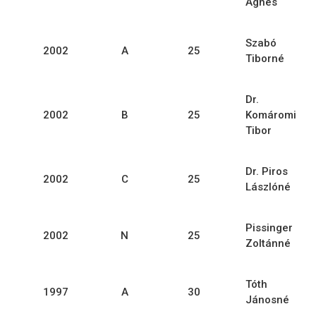
Ágnes
Szabó
2002
A
25
Tiborné
Dr.
2002
B
25
Komáromi
Tibor
Dr. Piros
2002
C
25
Lászlóné
Pissinger
2002
N
25
Zoltánné
Tóth
1997
A
30
Jánosné