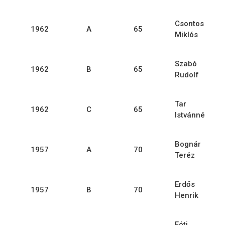
Csontos
1962
A
65
Miklós
Szabó
1962
B
65
Rudolf
Tar
1962
C
65
Istvánné
Bognár
1957
A
70
Teréz
Erdős
1957
B
70
Henrik
Fóti