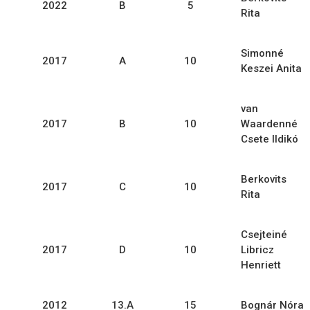
2022
B
5
Rita
Simonné
2017
A
10
Keszei Anita
van
2017
B
10
Waardenné
Csete Ildikó
Berkovits
2017
C
10
Rita
Csejteiné
2017
D
10
Libricz
Henriett
2012
13.A
15
Bognár Nóra