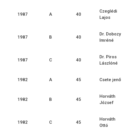
Czeglédi
1987
A
40
Lajos
Dr. Dobozy
1987
B
40
Imréné
Dr. Piros
1987
C
40
Lászlóné
1982
A
45
Csete jenő
Horváth
1982
B
45
József
Horváth
1982
C
45
Ottó