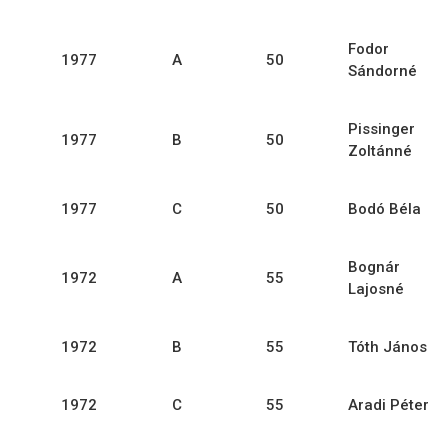
Fodor
1977
A
50
Sándorné
Pissinger
1977
B
50
Zoltánné
1977
C
50
Bodó Béla
Bognár
1972
A
55
Lajosné
1972
B
55
Tóth János
1972
C
55
Aradi Péter