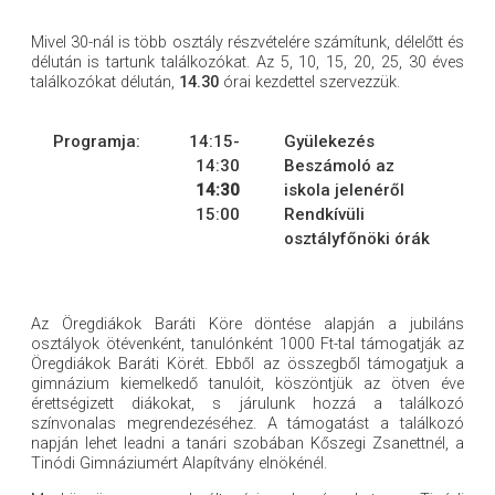
Mivel 30-nál is több osztály részvételére számítunk, délelőtt és
délután is tartunk találkozókat. Az 5, 10, 15, 20, 25, 30 éves
találkozókat délután,
14.30
órai kezdettel szervezzük.
Programja:
14:15-
Gyülekezés
14:30
Beszámoló az
14:30
iskola jelenéről
15:00
Rendkívüli
osztályfőnöki órák
Az Öregdiákok Baráti Köre döntése alapján a jubiláns
osztályok ötévenként, tanulónként 1000 Ft-tal támogatják az
Öregdiákok Baráti Körét. Ebből az összegből támogatjuk a
gimnázium kiemelkedő tanulóit, köszöntjük az ötven éve
érettségizett diákokat, s járulunk hozzá a találkozó
színvonalas megrendezéséhez. A támogatást a találkozó
napján lehet leadni a tanári szobában Kőszegi Zsanettnél, a
Tinódi Gimnáziumért Alapítvány elnökénél.