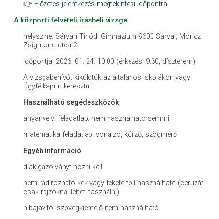
👉
Előzetes jelentkezés megtekintési időpontra
A központi felvételi írásbeli vizsga
helyszíne: Sárvári Tinódi Gimnázium 9600 Sárvár, Móricz
Zsigmond utca 2.
időpontja: 2026. 01. 24. 10.00 (érkezés: 9.30, díszterem)
A vizsgabehívót kiküldtük az általános iskolákon vagy
Ügyfélkapun keresztül.
Használható segédeszközök
anyanyelvi feladatlap: nem használható semmi
matematika feladatlap: vonalzó, körző, szögmérő
Egyéb információ
diákigazolványt hozni kell
nem radírozható kék vagy fekete toll használható (ceruzát
csak rajzoknál lehet használni)
hibajavító, szövegkiemelő nem használható