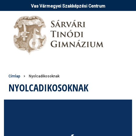
Ugrás
Vas Vármegyei Szakképzési Centrum
a
tartalomra
Morzsa
Címlap
Nyolcadikosoknak
NYOLCADIKOSOKNAK