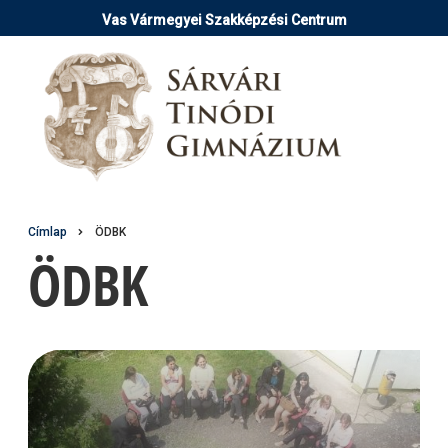
Ugrás
Vas Vármegyei Szakképzési Centrum
a
tartalomra
Morzsa
Címlap
ÖDBK
ÖDBK