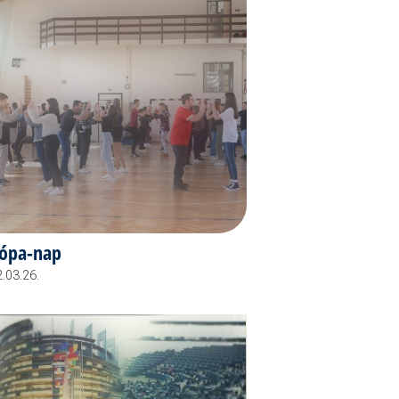
ópa-nap
.03.26.