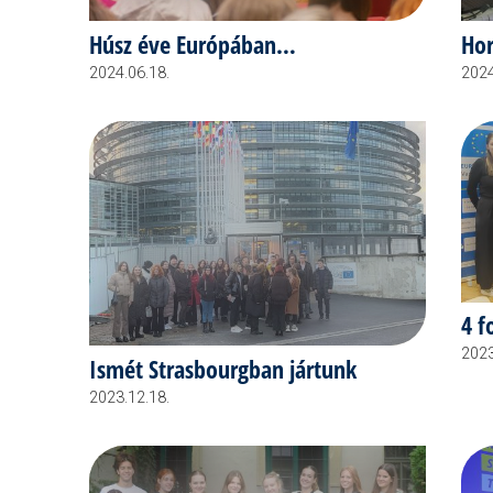
Húsz éve Európában…
Hor
2024.06.18.
2024
4 f
2023
Ismét Strasbourgban jártunk
2023.12.18.