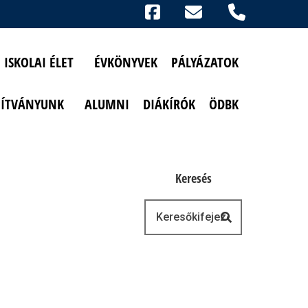
Ikonok
FACEBOOK
TELEFON
AKADÁLYMENTESÍTETT NÉZET
ISKOLAI ÉLET
ÉVKÖNYVEK
PÁLYÁZATOK
PÍTVÁNYUNK
ALUMNI
DIÁKÍRÓK
ÖDBK
Keresés
Keresés