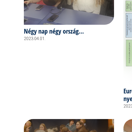
Négy nap négy ország…
2023.04.01.
Eur
nye
2023