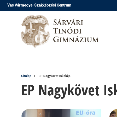
Ugrás
Vas Vármegyei Szakképzési Centrum
a
tartalomra
Morzsa
Címlap
EP Nagykövet Iskolája
EP Nagykövet Is