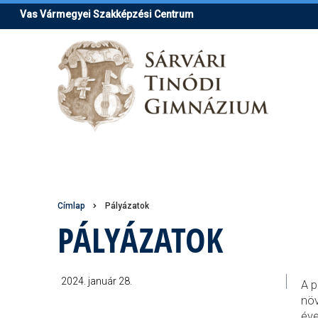
Ugrás
Vas Vármegyei Szakképzési Centrum
a
tartalomra
Morzsa
Címlap
Pályázatok
PÁLYÁZATOK
2024. január 28.
A p
növ
éve