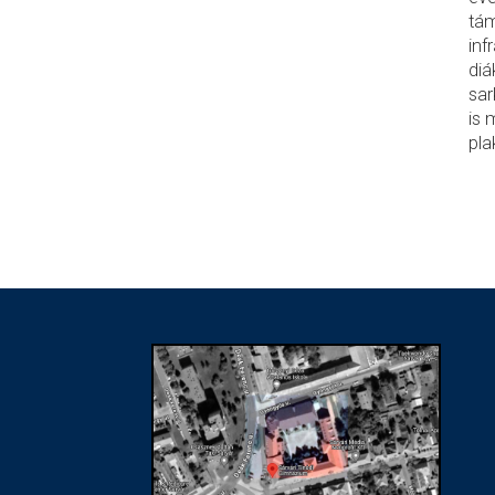
tám
inf
diá
sar
is 
pla