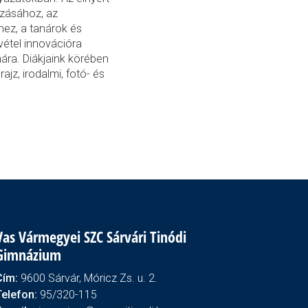
azásához, az
hez, a tanárok és
vétel innovációra
mára. Diákjaink körében
ajz, irodalmi, fotó- és
Vas Vármegyei SZC Sárvári Tinódi
Gimnázium
Cím:
9600 Sárvár, Móricz Zs. u. 2.
Telefon:
95/320-115