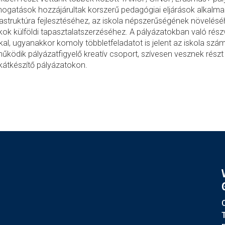
ogatások hozzájárultak korszerű pedagógiai eljárások alkalm
rastruktúra fejlesztéséhez, az iskola népszerűségének növelésé
kok külföldi tapasztalatszerzéséhez. A pályázatokban való rész
kal, ugyanakkor komoly többletfeladatot is jelent az iskola szá
működik pályázatfigyelő kreatív csoport, szívesen vesznek részt r
kátkészítő pályázatokon.