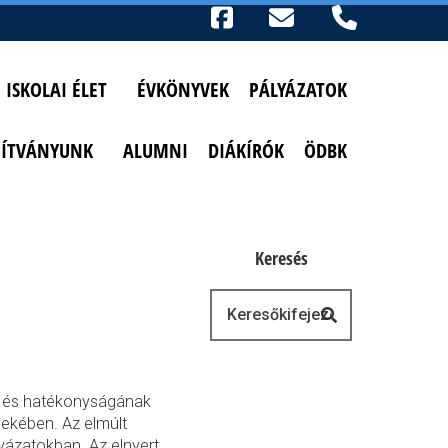
Ikonok
FACEBOOK
TELEFON
AKADÁLYMENTESÍTETT NÉZET
ISKOLAI ÉLET
ÉVKÖNYVEK
PÁLYÁZATOK
PÍTVÁNYUNK
ALUMNI
DIÁKÍRÓK
ÖDBK
Keresés
Keresés
k és hatékonyságának
dekében. Az elmúlt
yázatokban. Az elnyert