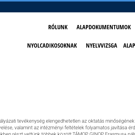
RÓLUNK
ALAPDOKUMENTUMOK
NYOLCADIKOSOKNAK
NYELVVIZSGA
ALA
ályázati tevékenység elengedhetetlen az oktatás minőségéne
elése, valamint az intézményi feltételek folyamatos javítása ér
kben részt vettünk többek között TÁMOP, GINOP, Erasmus+ pál