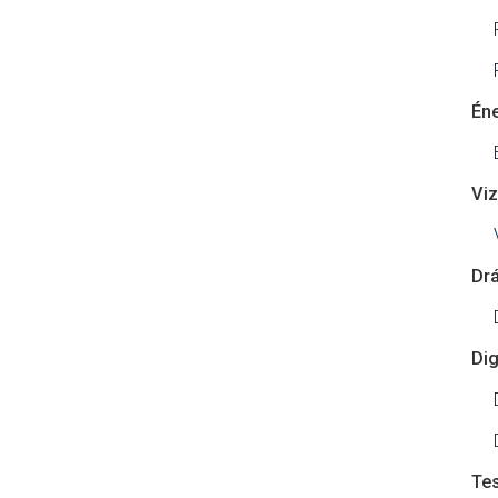
Én
Viz
Dr
Dig
Te