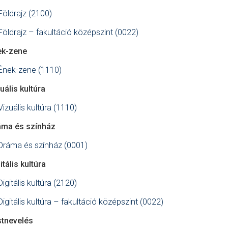
Földrajz (2100)
Földrajz – fakultáció középszint (0022)
ek-zene
Ének-zene (1110)
uális kultúra
Vizuális kultúra (1110)
áma és színház
Dráma és színház (0001)
itális kultúra
Digitális kultúra (2120)
Digitális kultúra – fakultáció középszint (0022)
stnevelés