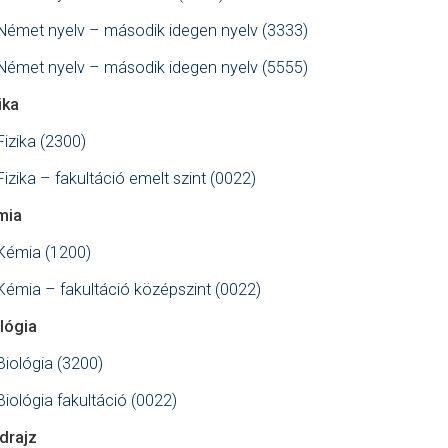
Német nyelv – második idegen nyelv (3333)
Német nyelv – második idegen nyelv (5555)
ika
Fizika (2300)
Fizika – fakultáció emelt szint (0022)
mia
Kémia (1200)
Kémia – fakultáció középszint (0022)
lógia
Biológia (3200)
Biológia fakultáció (0022)
drajz