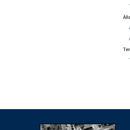
Ál
Te