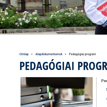
Pause
Morzsa
Címlap
Alapdokumentumok
Pedagógiai program
PEDAGÓGIAI PROG
Pe