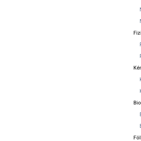
Fiz
Ké
Bio
Föl