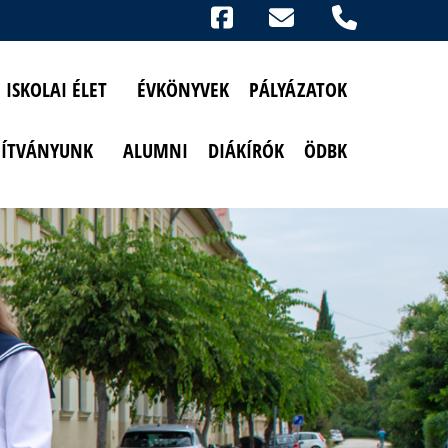
Ikonok
FACEBOOK
TELEFON
AKADÁLYMENTESÍTETT NÉZET
ISKOLAI ÉLET
ÉVKÖNYVEK
PÁLYÁZATOK
PÍTVÁNYUNK
ALUMNI
DIÁKÍRÓK
ÖDBK