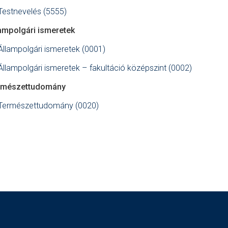
Testnevelés (5555)
lampolgári ismeretek
Állampolgári ismeretek (0001)
Állampolgári ismeretek – fakultáció középszint (0002)
rmészettudomány
Természettudomány (0020)