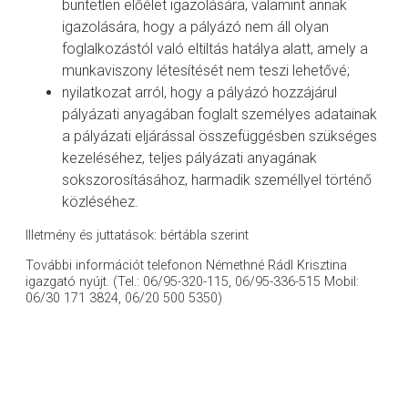
büntetlen előélet igazolására, valamint annak
igazolására, hogy a pályázó nem áll olyan
foglalkozástól való eltiltás hatálya alatt, amely a
munkaviszony létesítését nem teszi lehetővé;
nyilatkozat arról, hogy a pályázó hozzájárul
pályázati anyagában foglalt személyes adatainak
a pályázati eljárással összefüggésben szükséges
kezeléséhez, teljes pályázati anyagának
sokszorosításához, harmadik személlyel történő
közléséhez.
Illetmény és juttatások: bértábla szerint
További információt telefonon Némethné Rádl Krisztina
igazgató nyújt. (Tel.: 06/95-320-115, 06/95-336-515 Mobil:
06/30 171 3824, 06/20 500 5350)