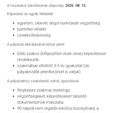
A munkakör betöltésének időpontja:
2026. 08. 15.
Képesítési és egyéb feltételek:
egyetem, oklevél, angol nyelvtanári végzettség
büntetlen előélet
cselekvőképesség
A pályázat elbírálásánál előnyt jelent:
több szakos (kifejezetten ének-zene) képesítéssel
rendelkezők,
szakmában eltöltött 3-5 év gyakorlat (de
pályakezdők jelentkezését is várjuk).
A pályázathoz csatolandó iratok, igazolások:
fényképes szakmai önéletrajz;
végzettségeket, képesítéseket tanúsító
dokumentumok másolata;
90 napnál nem régebbi erkölcsi bizonyítvány a