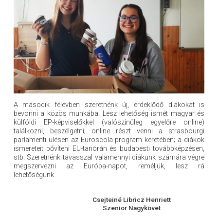
A második félévben szeretnénk új, érdeklődő diákokat is
bevonni a közös munkába. Lesz lehetőség ismét magyar és
külföldi EP-képviselőkkel (valószínűleg egyelőre online)
találkozni, beszélgetni; online részt venni a strasbourgi
parlamenti ülésen az Euroscola program keretében; a diákok
ismereteit bővíteni EU-tanórán és budapesti továbbképzésen,
stb. Szeretnénk tavasszal valamennyi diákunk számára végre
megszervezni az Európa-napot, reméljük, lesz rá
lehetőségünk.
Csejteiné Libricz Henriett
Szenior Nagykövet