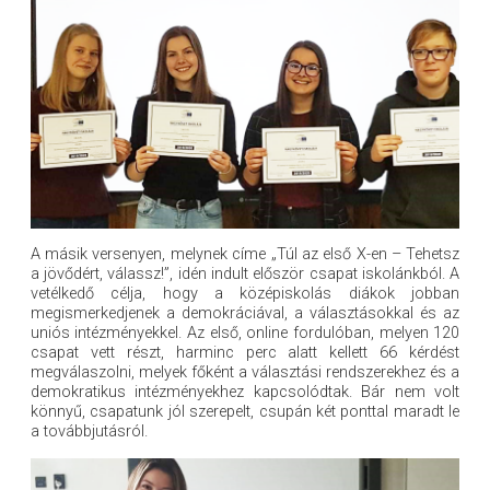
A másik versenyen, melynek címe „Túl az első X-en – Tehetsz
a jövődért, válassz!”, idén indult először csapat iskolánkból. A
vetélkedő célja, hogy a középiskolás diákok jobban
megismerkedjenek a demokráciával, a választásokkal és az
uniós intézményekkel. Az első, online fordulóban, melyen 120
csapat vett részt, harminc perc alatt kellett 66 kérdést
megválaszolni, melyek főként a választási rendszerekhez és a
demokratikus intézményekhez kapcsolódtak. Bár nem volt
könnyű, csapatunk jól szerepelt, csupán két ponttal maradt le
a továbbjutásról.