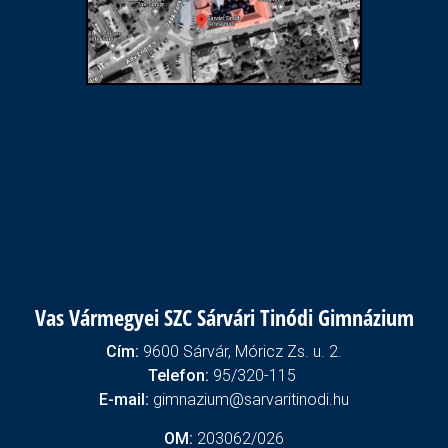
Vas Vármegyei SZC Sárvári Tinódi Gimnázium
Cím:
9600 Sárvár, Móricz Zs. u. 2.
Telefon:
95/320-115
E-mail:
gimnazium@sarvaritinodi.hu
OM:
203062/026