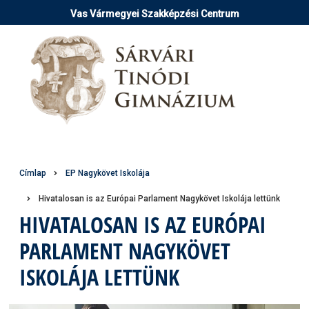
Ugrás
Vas Vármegyei Szakképzési Centrum
a
tartalomra
Morzsa
Címlap
EP Nagykövet Iskolája
Hivatalosan is az Európai Parlament Nagykövet Iskolája lettünk
HIVATALOSAN IS AZ EURÓPAI
PARLAMENT NAGYKÖVET
ISKOLÁJA LETTÜNK