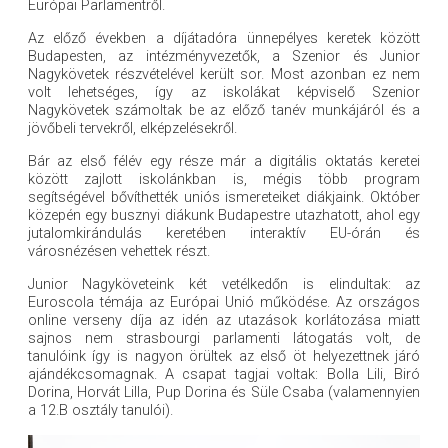
Európai Parlamentről.
Az előző években a díjátadóra ünnepélyes keretek között
Budapesten, az intézményvezetők, a Szenior és Junior
Nagykövetek részvételével került sor. Most azonban ez nem
volt lehetséges, így az iskolákat képviselő Szenior
Nagykövetek számoltak be az előző tanév munkájáról és a
jövőbeli tervekről, elképzelésekről.
Bár az első félév egy része már a digitális oktatás keretei
között zajlott iskolánkban is, mégis több program
segítségével bővíthették uniós ismereteiket diákjaink. Október
közepén egy busznyi diákunk Budapestre utazhatott, ahol egy
jutalomkirándulás keretében interaktív EU-órán és
városnézésen vehettek részt.
Junior Nagyköveteink két vetélkedőn is elindultak: az
Euroscola témája az Európai Unió működése. Az országos
online verseny díja az idén az utazások korlátozása miatt
sajnos nem strasbourgi parlamenti látogatás volt, de
tanulóink így is nagyon örültek az első öt helyezettnek járó
ajándékcsomagnak. A csapat tagjai voltak: Bolla Lili, Biró
Dorina, Horvát Lilla, Pup Dorina és Süle Csaba (valamennyien
a 12.B osztály tanulói).