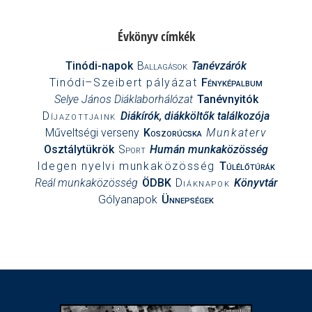
Évkönyv címkék
Tinódi-napok
Ballagások
Tanévzárók
Tinódi–Szeibert pályázat
Fényképalbum
Selye János Diáklaborhálózat
Tanévnyitók
Díjazottjaink
Diákírók, diákköltők találkozója
Műveltségi verseny
Koszorúcska
Munkaterv
Osztálytükrök
Sport
Humán munkaközösség
Idegen nyelvi munkaközösség
Túlélőtúrák
Reál munkaközösség
ÖDBK
Diáknapok
Könyvtár
Gólyanapok
Ünnepségek