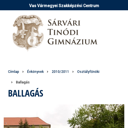
Ugrás
Vas Vármegyei Szakképzési Centrum
a
tartalomra
Morzsa
Címlap
Évkönyvek
2010/2011
Osztályfőnöki
Ballagás
BALLAGÁS