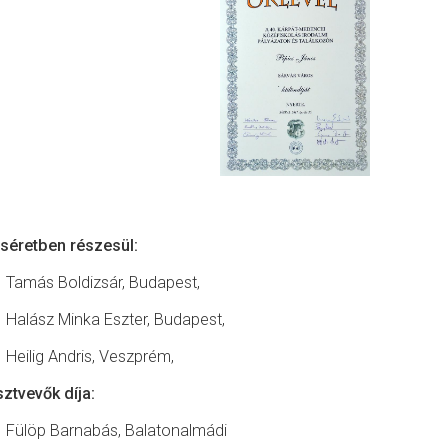
séretben részesül:
Tamás Boldizsár, Budapest,
Halász Minka Eszter, Budapest,
Heilig Andris, Veszprém,
ztvevők díja:
Fülöp Barnabás, Balatonalmádi