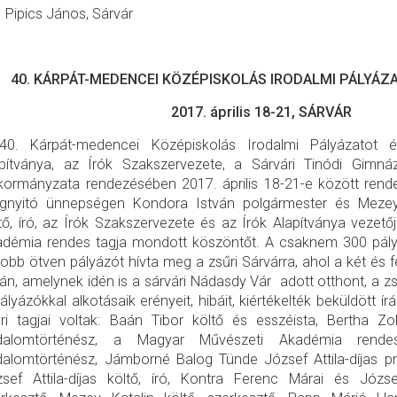
Pipics János, Sárvár
40. KÁRPÁT-MEDENCEI KÖZÉPISKOLÁS IRODALMI PÁLYÁZ
2017. április 18-21, SÁRVÁR
40. Kárpát-medencei Középiskolás Irodalmi Pályázatot é
apítványa, az Írók Szakszervezete, a Sárvári Tinódi Gimn
ormányzata rendezésében 2017. április 18-21-e között rend
gnyitó ünnepségen Kondora István polgármester és Mezey 
tő, író, az Írók Szakszervezete és az Írók Alapítványa vezet
démia rendes tagja mondott köszöntőt. A csaknem 300 pály
jobb ötven pályázót hívta meg a zsűri Sárvárra, ahol a két é
án, amelynek idén is a sárvári Nádasdy Vár adott otthont, a zs
ályázókkal alkotásaik erényeit, hibáit, kiértékelték beküldött ír
ri tagjai voltak: Baán Tibor költő és esszéista, Bertha Zol
odalomtörténész, a Magyar Művészeti Akadémia rende
dalomtörténész, Jámborné Balog Tünde József Attila-díjas p
sef Attila-díjas költő, író, Kontra Ferenc Márai és József 