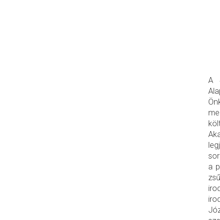
A 
Al
Önk
me
köl
Aka
leg
sor
a p
zsű
ir
iro
Józ