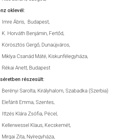
nz oklevél:
Imre Ábris, Budapest,
K. Horváth Benjámin, Fertőd,
Körösztös Gergő, Dunaújváros,
Miklya Csanád Máté, Kiskunfélegyháza,
Rékai Anett, Budapest
séretben részesült:
Berényi Sarolta, Királyhalom, Szabadka (Szerbia)
Elefánti Emma, Szentes,
Ittzés Klára Zsófia, Pécel,
Kellerwessel Klaus, Kecskemét,
Mirgai Zita, Nyíregyháza,