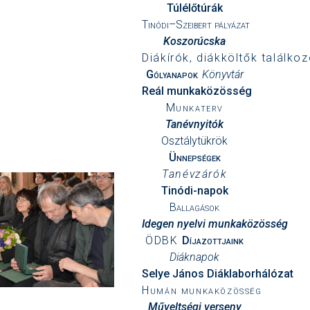
Túlélőtúrák
Tinódi–Szeibert pályázat
Koszorúcska
Diákírók, diákköltők találkoz
Gólyanapok
Könyvtár
Reál munkaközösség
Munkaterv
Tanévnyitók
Osztálytükrök
Ünnepségek
Tanévzárók
Tinódi-napok
Ballagások
Idegen nyelvi munkaközösség
ÖDBK
Díjazottjaink
Diáknapok
Selye János Diáklaborhálózat
Humán munkaközösség
Műveltségi verseny