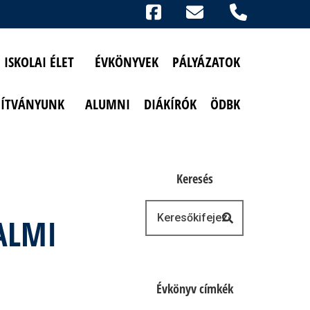
Ikonok
FACEBOOK
TELEFON
AKADÁLYMENTESÍTETT NÉZET
ISKOLAI ÉLET
ÉVKÖNYVEK
PÁLYÁZATOK
PÍTVÁNYUNK
ALUMNI
DIÁKÍRÓK
ÖDBK
Keresés
Keresés
ALMI
Évkönyv címkék