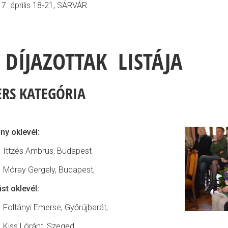
7. április 18-21, SÁRVÁR
 DÍJAZOTTAK LISTÁJA
ERS KATEGÓRIA
ny oklevél:
Ittzés Ambrus, Budapest
Móray Gergely, Budapest,
st oklevél:
Foltányi Emerse, Győrújbarát,
Kiss Lóránt, Szeged,