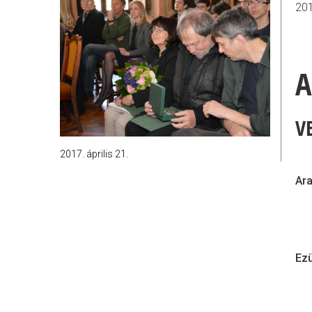
201
A
V
2017. április 21.
Ara
Ezü