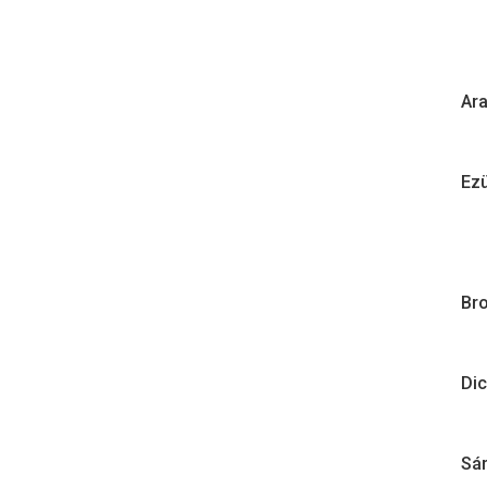
Ara
Ezü
Bro
Dic
Sár