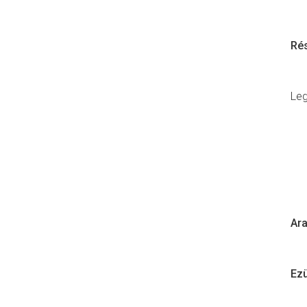
Rés
Leg
Ara
Ezü