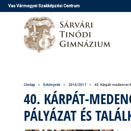
Ugrás
Vas Vármegyei Szakképzési Centrum
a
tartalomra
Morzsa
Címlap
Évkönyvek
2016/2017
40. Kárpát-medencei K
40. KÁRPÁT-MEDEN
PÁLYÁZAT ÉS TALÁ