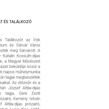
AT ÉS TALÁLKOZÓ
s Találkozót az Írók
ázium és Sárvár Város
ezték meg Sárvárott. A
Katalin Kossuth-díjas
ője, a Magyar Művészeti
ázat beküldője közül a
s fél napos műhelymunka
űri tagjai megbeszélték
ásaikat. Az előzsűri és a
tán József Attila-díjas
s tagja, Gere Zsolt
rózaíró, Kemény István
Attila-díjas prózaíró,