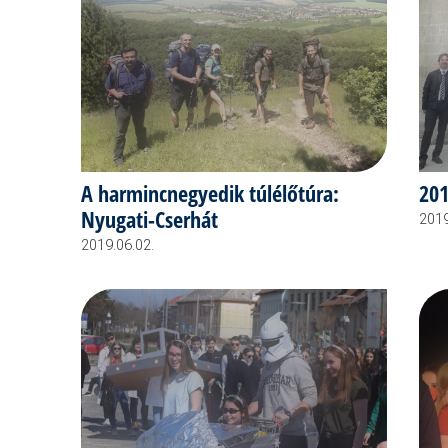
A harmincnegyedik túlélőtúra:
201
Nyugati-Cserhát
2019
2019.06.02.