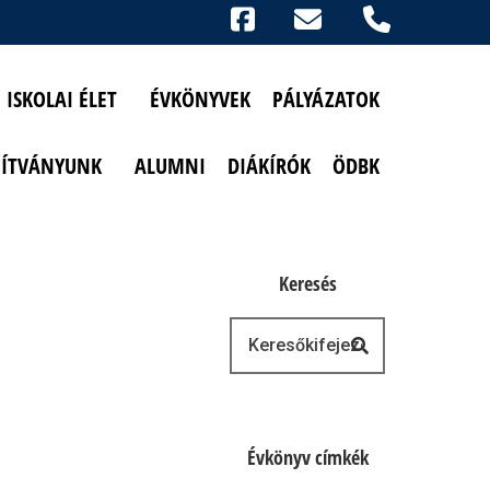
Ikonok
FACEBOOK
TELEFON
AKADÁLYMENTESÍTETT NÉZET
ISKOLAI ÉLET
ÉVKÖNYVEK
PÁLYÁZATOK
PÍTVÁNYUNK
ALUMNI
DIÁKÍRÓK
ÖDBK
Keresés
Keresés
Évkönyv címkék