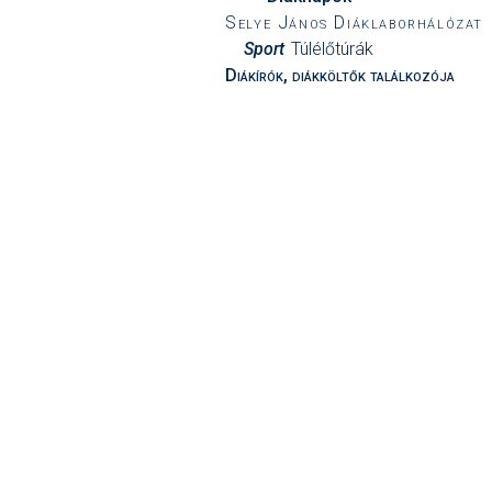
Selye János Diáklaborhálózat
Sport
Túlélőtúrák
Diákírók, diákköltők találkozója