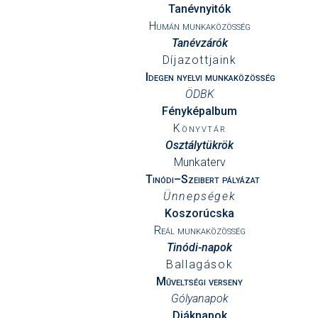
Tanévnyitók
Humán munkaközösség
Tanévzárók
Díjazottjaink
Idegen nyelvi munkaközösség
ÖDBK
Fényképalbum
Könyvtár
Osztálytükrök
Munkaterv
Tinódi–Szeibert pályázat
Ünnepségek
Koszorúcska
Reál munkaközösség
Tinódi-napok
Ballagások
Műveltségi verseny
Gólyanapok
Diáknapok