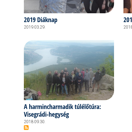
2019 Diáknap
201
2019.03.29.
2018
A harmincharmadik túlélőtúra:
Visegrádi-hegység
2018.09.30.