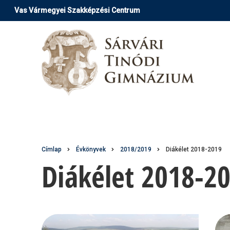
Ugrás
Vas Vármegyei Szakképzési Centrum
a
tartalomra
Morzsa
Címlap
Évkönyvek
2018/2019
Diákélet 2018-2019
Diákélet 2018-2