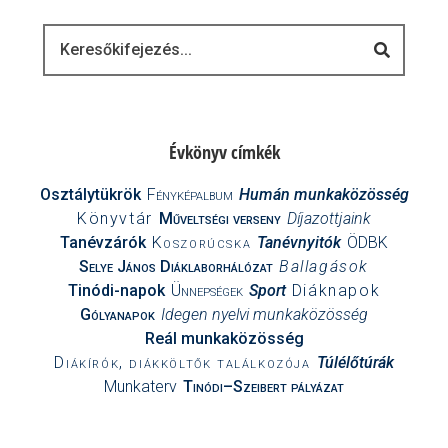
Keresés
Évkönyv címkék
Osztálytükrök
Fényképalbum
Humán munkaközösség
Könyvtár
Műveltségi verseny
Díjazottjaink
Tanévzárók
Koszorúcska
Tanévnyitók
ÖDBK
Selye János Diáklaborhálózat
Ballagások
Tinódi-napok
Ünnepségek
Sport
Diáknapok
Gólyanapok
Idegen nyelvi munkaközösség
Reál munkaközösség
Diákírók, diákköltők találkozója
Túlélőtúrák
Munkaterv
Tinódi–Szeibert pályázat