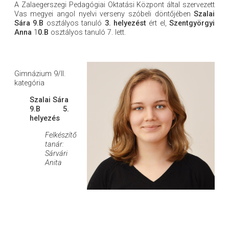
A Zalaegerszegi Pedagógiai Oktatási Központ által szervezett
Vas megyei angol nyelvi verseny szóbeli döntőjében
Szalai
Sára 9.B
osztályos tanuló
3. helyezést
ért el,
Szentgyörgyi
Anna
1
0.B
osztályos tanuló 7. lett.
Gimnázium 9/II.
kategória
Szalai Sára
9.B 5.
helyezés
Felkészítő
tanár:
Sárvári
Anita