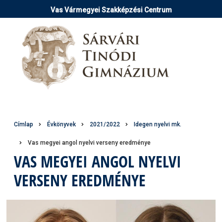
Ugrás
Vas Vármegyei Szakképzési Centrum
a
tartalomra
Morzsa
Címlap
Évkönyvek
2021/2022
Idegen nyelvi mk.
Vas megyei angol nyelvi verseny eredménye
VAS MEGYEI ANGOL NYELVI
VERSENY EREDMÉNYE