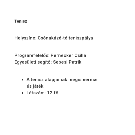
Tenisz
Helyszíne: Csónakázó-tó teniszpálya
Programfelelős: Pernecker Csilla
Egyesületi segítő: Sebesi Patrik
A tenisz alapjainak megismerése
és játék.
Létszám: 12 fő