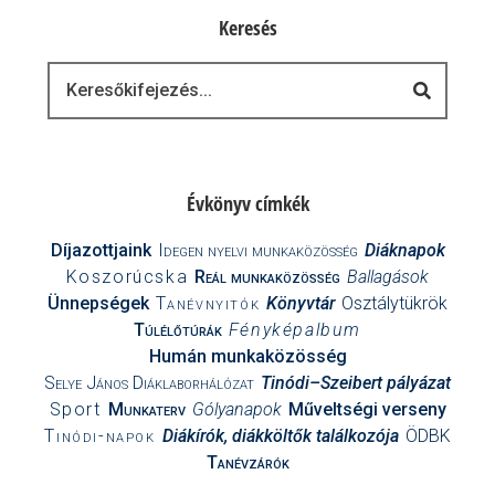
Keresés
Keresés
Évkönyv címkék
Díjazottjaink
Idegen nyelvi munkaközösség
Diáknapok
Koszorúcska
Reál munkaközösség
Ballagások
Ünnepségek
Tanévnyitók
Könyvtár
Osztálytükrök
Túlélőtúrák
Fényképalbum
Humán munkaközösség
Selye János Diáklaborhálózat
Tinódi–Szeibert pályázat
Sport
Munkaterv
Gólyanapok
Műveltségi verseny
Tinódi-napok
Diákírók, diákköltők találkozója
ÖDBK
Tanévzárók