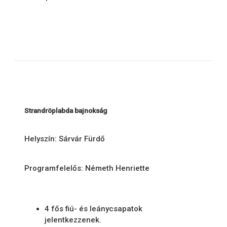
Strandröplabda bajnokság
Helyszín: Sárvár Fürdő
Programfelelős: Németh Henriette
4 fős fiú- és leánycsapatok
jelentkezzenek.