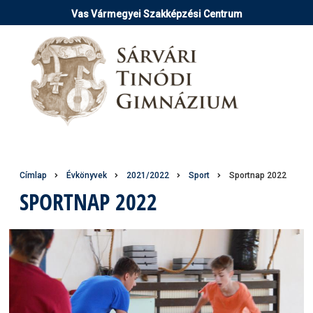
Ugrás
Vas Vármegyei Szakképzési Centrum
a
tartalomra
Morzsa
Címlap
Évkönyvek
2021/2022
Sport
Sportnap 2022
SPORTNAP 2022