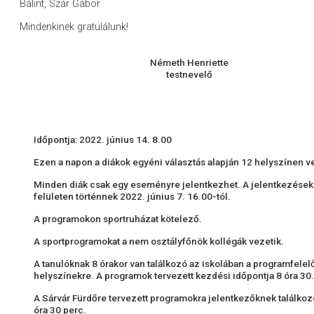
Bálint, Szár Gábor
Mindenkinek gratulálunk!
Németh Henriette
testnevelő
Időpontja: 2022. június 14. 8.00
Ezen a napon a diákok egyéni választás alapján 12 helyszínen 
Minden diák csak egy eseményre jelentkezhet. A jelentkezések
felületen történnek 2022. június 7. 16.00-tól.
A programokon sportruházat kötelező.
A sportprogramokat a nem osztályfőnök kollégák vezetik.
A tanulóknak 8 órakor van találkozó az iskolában a programfele
helyszínekre. A programok tervezett kezdési időpontja 8 óra 30.
A Sárvár Fürdőre tervezett programokra jelentkezőknek találkozó
óra 30 perc.