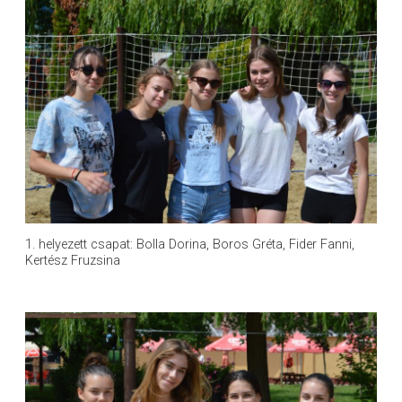
1. helyezett csapat: Bolla Dorina, Boros Gréta, Fider Fanni,
Kertész Fruzsina