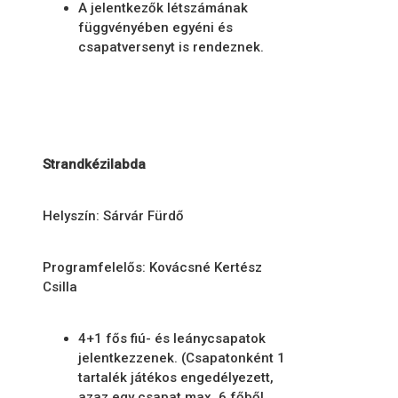
A jelentkezők létszámának
függvényében egyéni és
csapatversenyt is rendeznek.
Strandkézilabda
Helyszín: Sárvár Fürdő
Programfelelős: Kovácsné Kertész
Csilla
4+1 fős fiú- és leánycsapatok
jelentkezzenek. (Csapatonként 1
tartalék játékos engedélyezett,
azaz egy csapat max. 6 főből