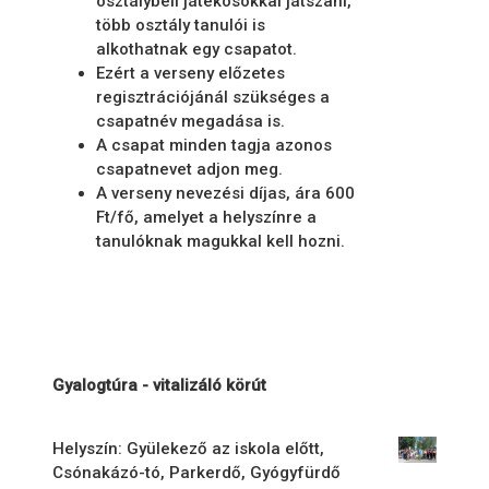
osztálybeli játékosokkal játszani,
több osztály tanulói is
alkothatnak egy csapatot.
Ezért a verseny előzetes
regisztrációjánál szükséges a
csapatnév megadása is.
A csapat minden tagja azonos
csapatnevet adjon meg.
A verseny nevezési díjas, ára 600
Ft/fő, amelyet a helyszínre a
tanulóknak magukkal kell hozni.
Gyalogtúra - vitalizáló körút
Helyszín: Gyülekező az iskola előtt,
Csónakázó-tó, Parkerdő, Gyógyfürdő