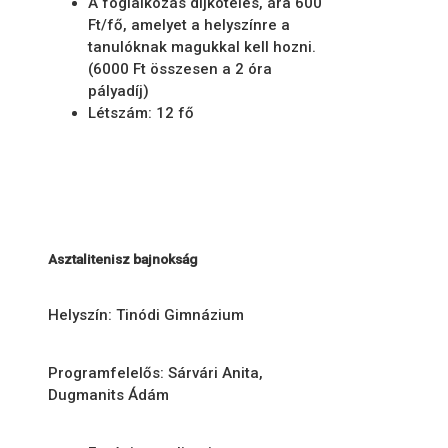
A foglalkozás díjköteles, ára 600
Ft/fő, amelyet a helyszínre a
tanulóknak magukkal kell hozni.
(6000 Ft összesen a 2 óra
pályadíj)
Létszám: 12 fő
Asztalitenisz bajnokság
Helyszín: Tinódi Gimnázium
Programfelelős: Sárvári Anita,
Dugmanits Ádám