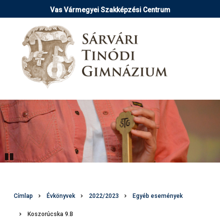
Ugrás
Vas Vármegyei Szakképzési Centrum
a
tartalomra
Pause
Morzsa
Címlap
Évkönyvek
2022/2023
Egyéb események
Koszorúcska 9.B