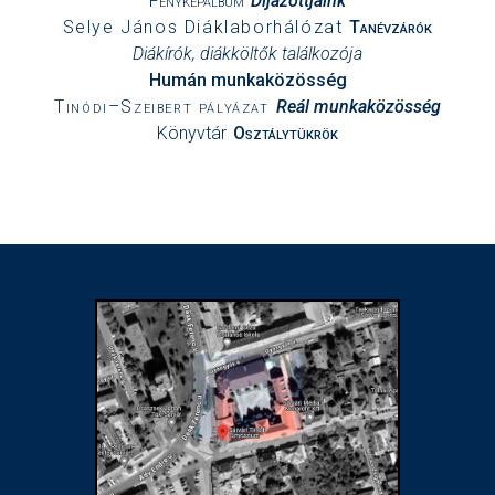
Fényképalbum
Díjazottjaink
Selye János Diáklaborhálózat
Tanévzárók
Diákírók, diákköltők találkozója
Humán munkaközösség
Tinódi–Szeibert pályázat
Reál munkaközösség
Könyvtár
Osztálytükrök