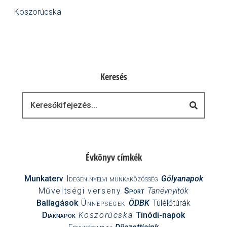
Koszorúcska
Keresés
Keresés
Évkönyv címkék
Munkaterv
Idegen nyelvi munkaközösség
Gólyanapok
Műveltségi verseny
Sport
Tanévnyitók
Ballagások
Ünnepségek
ÖDBK
Túlélőtúrák
Diáknapok
Koszorúcska
Tinódi-napok