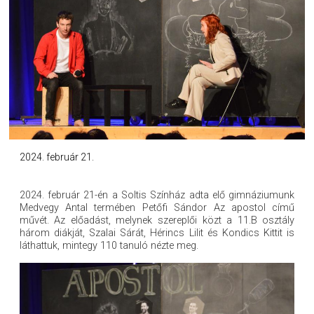
2024. február 21.
2024. február 21-én a Soltis Színház adta elő gimnáziumunk
Medvegy Antal termében Petőfi Sándor Az apostol című
művét. Az előadást, melynek szereplői közt a 11.B osztály
három diákját, Szalai Sárát, Hérincs Lilit és Kondics Kittit is
láthattuk, mintegy 110 tanuló nézte meg.