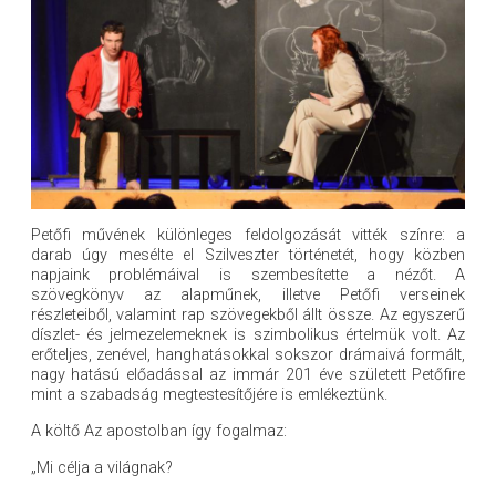
Petőfi művének különleges feldolgozását vitték színre: a
darab úgy mesélte el Szilveszter történetét, hogy közben
napjaink problémáival is szembesítette a nézőt. A
szövegkönyv az alapműnek, illetve Petőfi verseinek
részleteiből, valamint rap szövegekből állt össze. Az egyszerű
díszlet- és jelmezelemeknek is szimbolikus értelmük volt. Az
erőteljes, zenével, hanghatásokkal sokszor drámaivá formált,
nagy hatású előadással az immár 201 éve született Petőfire
mint a szabadság megtestesítőjére is emlékeztünk.
A költő Az apostolban így fogalmaz:
„Mi célja a világnak?