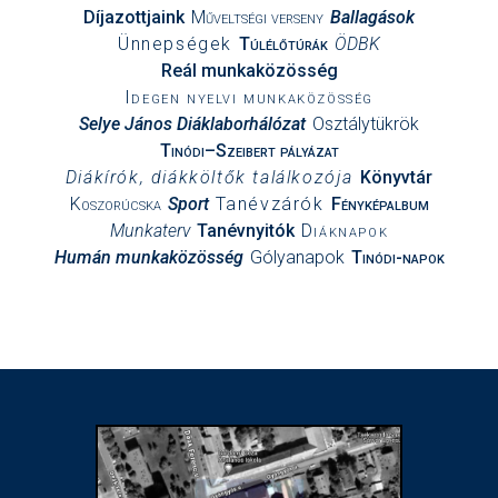
Díjazottjaink
Műveltségi verseny
Ballagások
Ünnepségek
Túlélőtúrák
ÖDBK
Reál munkaközösség
Idegen nyelvi munkaközösség
Selye János Diáklaborhálózat
Osztálytükrök
Tinódi–Szeibert pályázat
Diákírók, diákköltők találkozója
Könyvtár
Koszorúcska
Sport
Tanévzárók
Fényképalbum
Munkaterv
Tanévnyitók
Diáknapok
Humán munkaközösség
Gólyanapok
Tinódi-napok