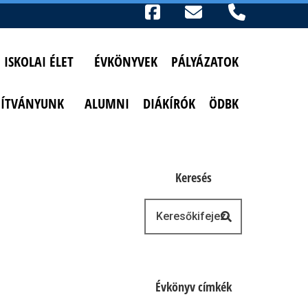
Ikonok
FACEBOOK
TELEFON
AKADÁLYMENTESÍTETT NÉZET
ISKOLAI ÉLET
ÉVKÖNYVEK
PÁLYÁZATOK
PÍTVÁNYUNK
ALUMNI
DIÁKÍRÓK
ÖDBK
Keresés
Keresés
Évkönyv címkék