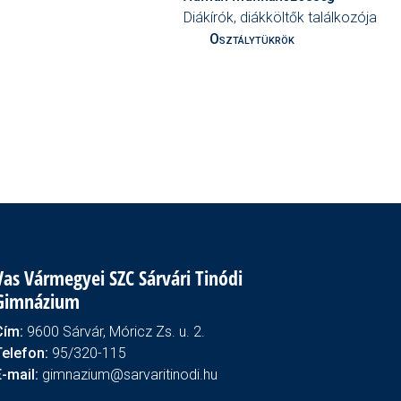
Diákírók, diákköltők találkozója
Osztálytükrök
Vas Vármegyei SZC Sárvári Tinódi
Gimnázium
Cím:
9600 Sárvár, Móricz Zs. u. 2.
Telefon:
95/320-115
E-mail:
gimnazium@sarvaritinodi.hu