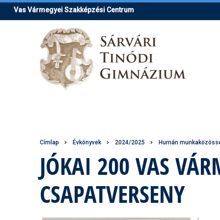
Ugrás
Vas Vármegyei Szakképzési Centrum
a
tartalomra
Morzsa
Címlap
Évkönyvek
2024/2025
Humán munkaközössé
JÓKAI 200 VAS VÁ
CSAPATVERSENY