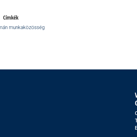
Címkék
mán munkaközösség