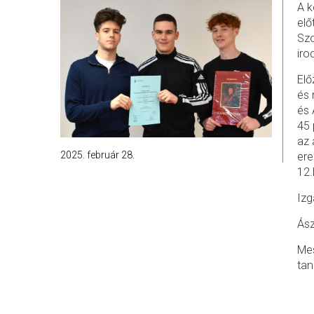
A k
elő
Szo
iro
Elő
és 
és 
45 
az 
2025. február 28.
ere
12.
Izg
Ás
Me
tan