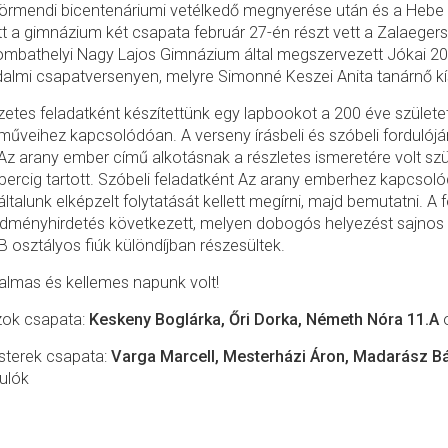
örmendi bicentenáriumi vetélkedő megnyerése után és a Hebe Kft
tt a gimnázium két csapata február 27-én részt vett a Zalaeger
mbathelyi Nagy Lajos Gimnázium által megszervezett Jókai 2
dalmi csapatversenyen, melyre Simonné Keszei Anita tanárnő kís
zetes feladatként készítettünk egy lapbookot a 200 éve születe
műveihez kapcsolódóan. A verseny írásbeli és szóbeli fordulój
Az arany ember című alkotásnak a részletes ismeretére volt szük
percig tartott. Szóbeli feladatként Az arany emberhez kapcsol
általunk elképzelt folytatását kellett megírni, majd bemutatni. A
dményhirdetés következett, melyen dobogós helyezést sajnos 
B osztályos fiúk különdíjban részesültek.
almas és kellemes napunk volt!
zok csapata:
Keskeny Boglárka, Őri Dorka, Németh Nóra 11.A
sterek csapata:
Varga Marcell, Mesterházi Áron, Madarász Bá
ulók