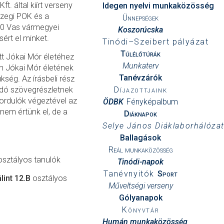
. által kiírt verseny
Idegen nyelvi munkaközösség
szegi POK és a
Ünnepségek
00 Vas vármegyei
Koszorúcska
ért el minket.
Tinódi–Szeibert pályázat
Túlélőtúrák
tt Jókai Mór életéhez
Munkaterv
án Jókai Mór életének
Tanévzárók
ség. Az írásbeli rész
ódó szövegrészletnek
Díjazottjaink
 fordulók végeztével az
ÖDBK
Fényképalbum
nem értünk el, de a
Diáknapok
Selye János Diáklaborhálóza
Ballagások
Reál munkaközösség
osztályos tanulók
Tinódi-napok
Tanévnyitók
Sport
lint 12.B
osztályos
Műveltségi verseny
Gólyanapok
Könyvtár
Humán munkaközösség