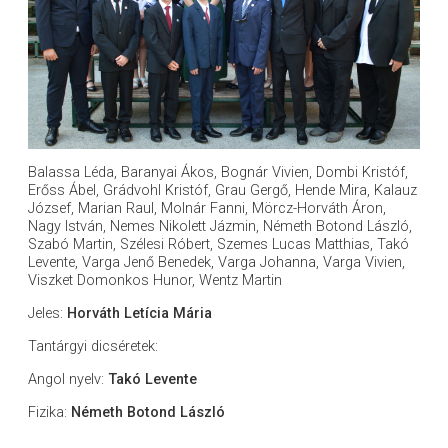
Balassa Léda, Baranyai Ákos, Bognár Vivien, Dombi Kristóf,
Erőss Ábel, Grádvohl Kristóf, Grau Gergő, Hende Mira, Kalauz
József, Marian Raul, Molnár Fanni, Mörcz-Horváth Áron,
Nagy István, Nemes Nikolett Jázmin, Németh Botond László,
Szabó Martin, Szélesi Róbert, Szemes Lucas Matthias, Takó
Levente, Varga Jenő Benedek, Varga Johanna, Varga Vivien,
Viszket Domonkos Hunor, Wentz Martin
Jeles:
Horváth Letícia Mária
Tantárgyi dicséretek:
Angol nyelv:
Takó Levente
Fizika:
Németh Botond László