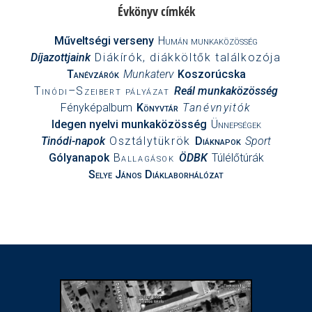
Évkönyv címkék
Műveltségi verseny
Humán munkaközösség
Díjazottjaink
Diákírók, diákköltők találkozója
Tanévzárók
Munkaterv
Koszorúcska
Tinódi–Szeibert pályázat
Reál munkaközösség
Fényképalbum
Könyvtár
Tanévnyitók
Idegen nyelvi munkaközösség
Ünnepségek
Tinódi-napok
Osztálytükrök
Diáknapok
Sport
Gólyanapok
Ballagások
ÖDBK
Túlélőtúrák
Selye János Diáklaborhálózat