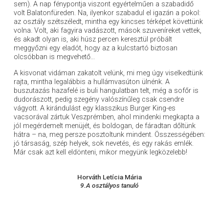
sem). A nap fénypontja viszont egyértelműen a szabadidő
volt Balatonfüreden. Na, ilyenkor szabadul el igazán a pokol:
az osztály szétszéledt, mintha egy kincses térképet követtünk
volna. Volt, aki fagyira vadászott, mások szuveníreket vettek,
és akadt olyan is, aki húsz percen keresztül próbált
meggyőzni egy eladót, hogy az a kulcstartó biztosan
olcsóbban is megvehető...
A kisvonat vidáman zakatolt velünk, mi meg úgy viselkedtünk
rajta, mintha legalábbis a hullámvasúton ülnénk. A
buszutazás hazafelé is buli hangulatban telt, még a sofőr is
dudorászott, pedig szegény valószínűleg csak csendre
vágyott. A kirándulást egy klasszikus Burger King-es
vacsorával zártuk Veszprémben, ahol mindenki megkapta a
jól megérdemelt menüjét, és boldogan, de fáradtan dőltünk
hátra – na, meg persze posztoltunk mindent. Összességében:
jó társaság, szép helyek, sok nevetés, és egy rakás emlék.
Már csak azt kell eldönteni, mikor megyünk legközelebb!
Horváth Letícia Mária
9.A osztályos tanuló