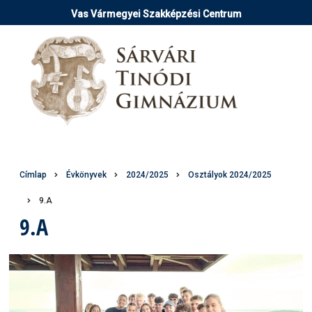
Ugrás
Vas Vármegyei Szakképzési Centrum
a
tartalomra
Morzsa
Címlap
Évkönyvek
2024/2025
Osztályok 2024/2025
9.A
9.A