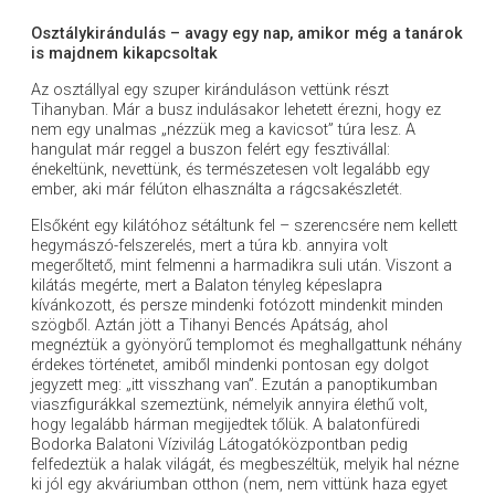
Osztálykirándulás – avagy egy nap, amikor még a tanárok
is majdnem kikapcsoltak
Az osztállyal egy szuper kiránduláson vettünk részt
Tihanyban. Már a busz indulásakor lehetett érezni, hogy ez
nem egy unalmas „nézzük meg a kavicsot” túra lesz. A
hangulat már reggel a buszon felért egy fesztivállal:
énekeltünk, nevettünk, és természetesen volt legalább egy
ember, aki már félúton elhasználta a rágcsakészletét.
Elsőként egy kilátóhoz sétáltunk fel – szerencsére nem kellett
hegymászó-felszerelés, mert a túra kb. annyira volt
megerőltető, mint felmenni a harmadikra suli után. Viszont a
kilátás megérte, mert a Balaton tényleg képeslapra
kívánkozott, és persze mindenki fotózott mindenkit minden
szögből. Aztán jött a Tihanyi Bencés Apátság, ahol
megnéztük a gyönyörű templomot és meghallgattunk néhány
érdekes történetet, amiből mindenki pontosan egy dolgot
jegyzett meg: „itt visszhang van”. Ezután a panoptikumban
viaszfigurákkal szemeztünk, némelyik annyira élethű volt,
hogy legalább hárman megijedtek tőlük. A balatonfüredi
Bodorka Balatoni Vízivilág Látogatóközpontban pedig
felfedeztük a halak világát, és megbeszéltük, melyik hal nézne
ki jól egy akváriumban otthon (nem, nem vittünk haza egyet