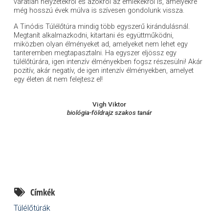
váratlan helyzetekről és azokról az emlékekről is, amelyekre
még hosszú évek múlva is szívesen gondolunk vissza.
A Tinódis Túlélőtúra mindig több egyszerű kirándulásnál.
Megtanít alkalmazkodni, kitartani és együttműködni,
miközben olyan élményeket ad, amelyeket nem lehet egy
tanteremben megtapasztalni. Ha egyszer eljössz egy
túlélőtúrára, igen intenzív élményekben fogsz részesülni! Akár
pozitív, akár negatív, de igen intenzív élményekben, amelyet
egy életen át nem felejtesz el!
Vigh Viktor
biológia-földrajz szakos tanár
Címkék
Túlélőtúrák