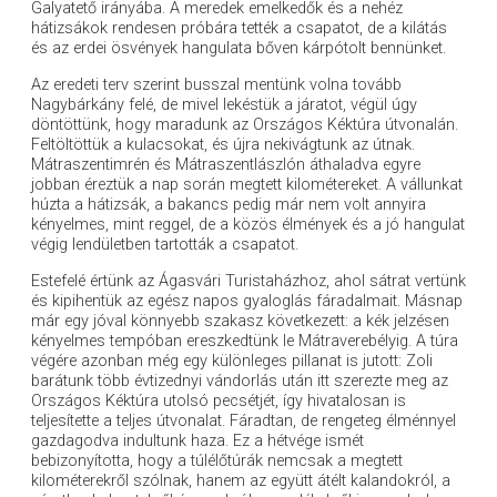
Galyatető irányába. A meredek emelkedők és a nehéz
hátizsákok rendesen próbára tették a csapatot, de a kilátás
és az erdei ösvények hangulata bőven kárpótolt bennünket.
Az eredeti terv szerint busszal mentünk volna tovább
Nagybárkány felé, de mivel lekéstük a járatot, végül úgy
döntöttünk, hogy maradunk az Országos Kéktúra útvonalán.
Feltöltöttük a kulacsokat, és újra nekivágtunk az útnak.
Mátraszentimrén és Mátraszentlászlón áthaladva egyre
jobban éreztük a nap során megtett kilométereket. A vállunkat
húzta a hátizsák, a bakancs pedig már nem volt annyira
kényelmes, mint reggel, de a közös élmények és a jó hangulat
végig lendületben tartották a csapatot.
Estefelé értünk az Ágasvári Turistaházhoz, ahol sátrat vertünk
és kipihentük az egész napos gyaloglás fáradalmait. Másnap
már egy jóval könnyebb szakasz következett: a kék jelzésen
kényelmes tempóban ereszkedtünk le Mátraverebélyig. A túra
végére azonban még egy különleges pillanat is jutott: Zoli
barátunk több évtizednyi vándorlás után itt szerezte meg az
Országos Kéktúra utolsó pecsétjét, így hivatalosan is
teljesítette a teljes útvonalat. Fáradtan, de rengeteg élménnyel
gazdagodva indultunk haza. Ez a hétvége ismét
bebizonyította, hogy a túlélőtúrák nemcsak a megtett
kilométerekről szólnak, hanem az együtt átélt kalandokról, a