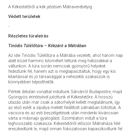
A Kékestetőről a kék jelzésen Mátraverebélyig
Védett területek
-
Részletes túraleírás
Tinódis Túlélőtúra – Kékzáró a Mátrában
Az idei Tinódis Túlélőtúra a Mátrába vezetett, ahol három nap
alatt közel harminc kilométert tettünk meg hátizsákkal a
vállunkon. A túra során nemcsak gyönyörű helyeket
fedeztünk fel, hanem azt is megtapasztaltuk, hogy egy kis
kitartással és jó társasággal a nehezebb szakaszok is
könnyebben teljesíthetők.
Péntek délután vonattal indultunk Sárvárról Budapestre, majd
Gyöngyös érintésével jutottunk el Kékestetőre. A hosszú
utazás után már csak a sátorhelyet kellett megtalálnunk, így
az első estét a sípálya mellett felállított sátrakban töltöttük. A
vacsora és az esti beszélgetések után mindenki kíváncsian
várta a másnapi gyaloglást. Szombaton indult a túra
leghosszabb szakasza. Kékestetőről először Mátraháza felé
ereszkedtünk le, majd onnan fokozatosan kapaszkodtunk fel