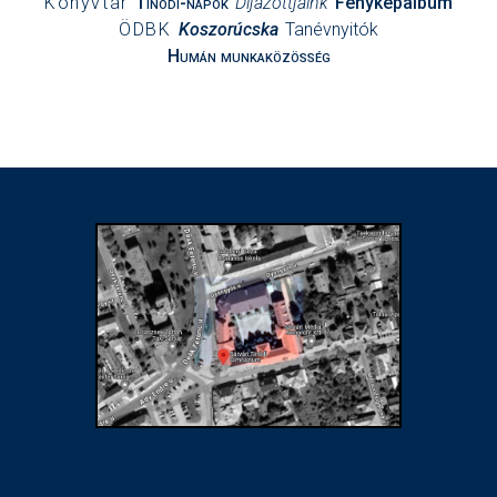
Könyvtár
Tinódi-napok
Díjazottjaink
Fényképalbum
ÖDBK
Koszorúcska
Tanévnyitók
Humán munkaközösség