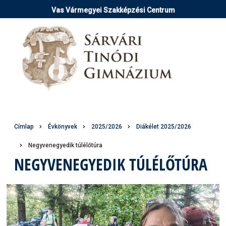
Ugrás
Vas Vármegyei Szakképzési Centrum
a
tartalomra
Morzsa
Címlap
Évkönyvek
2025/2026
Diákélet 2025/2026
Negyvenegyedik túlélőtúra
NEGYVENEGYEDIK TÚLÉLŐTÚRA