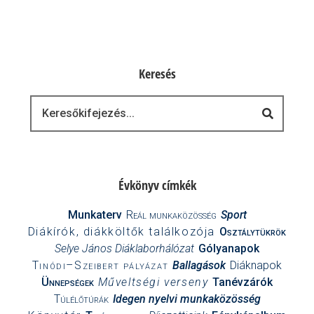
Keresés
Keresés
Évkönyv címkék
Munkaterv
Reál munkaközösség
Sport
Diákírók, diákköltők találkozója
Osztálytükrök
Selye János Diáklaborhálózat
Gólyanapok
Tinódi–Szeibert pályázat
Ballagások
Diáknapok
Ünnepségek
Műveltségi verseny
Tanévzárók
Túlélőtúrák
Idegen nyelvi munkaközösség