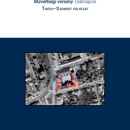
Műveltségi verseny
Diáknapok
Tinódi–Szeibert pályázat