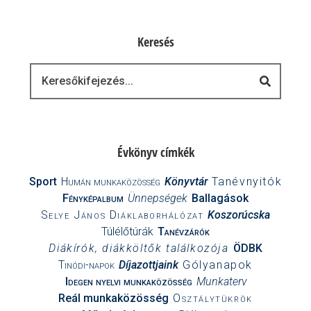
Keresés
Keresés
Évkönyv címkék
Sport
Humán munkaközösség
Könyvtár
Tanévnyitók
Fényképalbum
Ünnepségek
Ballagások
Selye János Diáklaborhálózat
Koszorúcska
Túlélőtúrák
Tanévzárók
Diákírók, diákköltők találkozója
ÖDBK
Tinódi-napok
Díjazottjaink
Gólyanapok
Idegen nyelvi munkaközösség
Munkaterv
Reál munkaközösség
Osztálytükrök