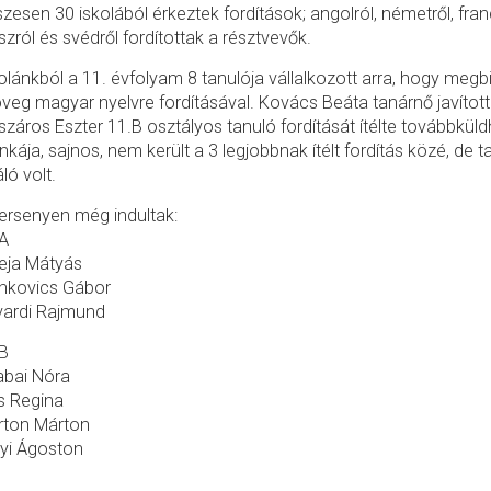
zesen 30 iskolából érkeztek fordítások; angolról, németről, franc
szról és svédről fordítottak a résztvevők.
olánkból a 11. évfolyam 8 tanulója vállalkozott arra, hogy meg
veg magyar nyelvre fordításával. Kovács Beáta tanárnő javította
záros Eszter 11.B osztályos tanuló fordítását ítélte továbbkül
kája, sajnos, nem került a 3 legjobbnak ítélt fordítás közé, de
áló volt.
ersenyen még indultak:
.A
eja Mátyás
nkovics Gábor
vardi Rajmund
.B
abai Nóra
s Regina
rton Márton
yi Ágoston