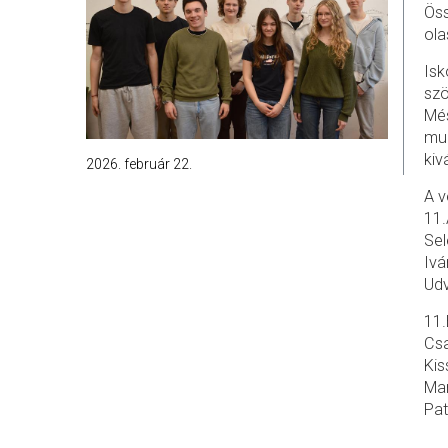
Öss
ola
Isk
szö
Més
mun
kiv
2026. február 22.
A v
11
Sel
Ivá
Ud
11
Cs
Kis
Ma
Pat