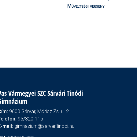
Műveltségi verseny
Vas Vármegyei SZC Sárvári Tinódi
Gimnázium
Cím:
9600 Sárvár, Móricz Zs. u. 2.
Telefon:
95/320-115
E-mail:
gimnazium@sarvaritinodi.hu