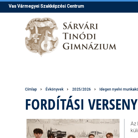
Ugrás
Vas Vármegyei Szakképzési Centrum
a
tartalomra
Morzsa
Címlap
Évkönyvek
2025/2026
Idegen nyelvi munka
FORDÍTÁSI VERSENY
Az 
kül