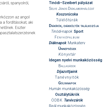
Tinódi–Szeibert pályázat
iáról, spanyolról,
Selye János Diáklaborhálózat
Koszorúcska
birkózzon az angol
Túlélőtúrák
 a fordításokat, aki
Diákírók, diákköltők találkozója
dhetőnek. Eszter
Tinódi-napok
Sport
 tapasztalatszerzésnek
Fényképalbum
Diáknapok
Munkaterv
Ünnepségek
Könyvtár
Idegen nyelvi munkaközösség
Ballagások
Díjazottjaink
Tanévnyitók
Gólyanapok
Humán munkaközösség
Osztálytükrök
ÖDBK
Tanévzárók
Reál munkaközösség