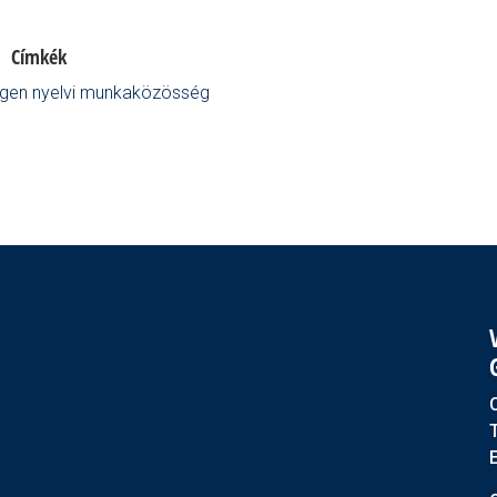
Címkék
gen nyelvi munkaközösség