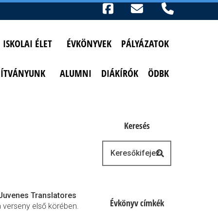
Ikonok
FACEBOOK
TELEFON
AKADÁLYMENTESÍTETT NÉZET
ISKOLAI ÉLET
ÉVKÖNYVEK
PÁLYÁZATOK
PÍTVÁNYUNK
ALUMNI
DIÁKÍRÓK
ÖDBK
Keresés
Keresés
Juvenes Translatores
Évkönyv címkék
a verseny első körében.