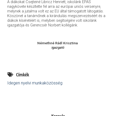
A diákokat Csejteiné Libricz Henriett, iskolánk EPAS
nagykövete készítette fel arra az európai uniós versenyre,
melynek a jutalma volt ez az EU által támogatott látogatás.
Köszönet a tanárnőnek a kirándulás megszervezéséért és a
diákok kíséretéért is, melyben segítségére volt iskolánk
igazgatója és Gerencsér Norbert kollégánk.
Némethné Rádl Krisztina
igazgató
Címkék
Idegen nyelvi munkaközösség