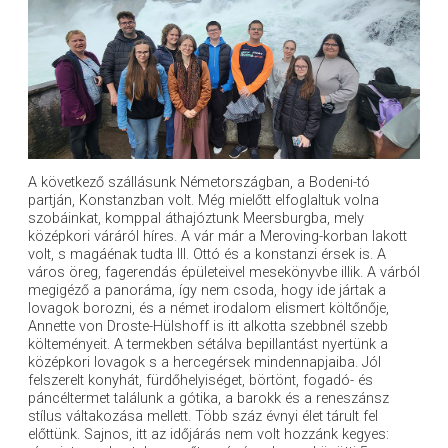
A következő szállásunk Németországban, a Bodeni-tó
partján, Konstanzban volt. Még mielőtt elfoglaltuk volna
szobáinkat, komppal áthajóztunk Meersburgba, mely
középkori váráról híres. A vár már a Meroving-korban lakott
volt, s magáénak tudta III. Ottó és a konstanzi érsek is. A
város öreg, fagerendás épületeivel mesekönyvbe illik. A várból
megigéző a panoráma, így nem csoda, hogy ide jártak a
lovagok borozni, és a német irodalom elismert költőnője,
Annette von Droste-Hülshoff is itt alkotta szebbnél szebb
költeményeit. A termekben sétálva bepillantást nyertünk a
középkori lovagok s a hercegérsek mindennapjaiba. Jól
felszerelt konyhát, fürdőhelyiséget, börtönt, fogadó- és
páncéltermet találunk a gótika, a barokk és a reneszánsz
stílus váltakozása mellett. Több száz évnyi élet tárult fel
előttünk. Sajnos, itt az időjárás nem volt hozzánk kegyes: