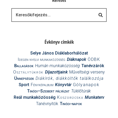
Keresés
Keresés
Évkönyv címkék
Selye János Diáklaborhálózat
Idegen nyelvi munkaközösség
Diáknapok
ÖDBK
Ballagások
Humán munkaközösség
Tanévzárók
Osztálytükrök
Díjazottjaink
Műveltségi verseny
Ünnepségek
Diákírók, diákköltők találkozója
Sport
Fényképalbum
Könyvtár
Gólyanapok
Tinódi–Szeibert pályázat
Túlélőtúrák
Reál munkaközösség
Koszorúcska
Munkaterv
Tanévnyitók
Tinódi-napok