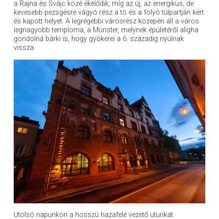
a Rajna és Svájc közé ékelődik, míg az új, az energikus, de
kevesebb pezsgésre vágyó rész a tó és a folyó túlpartján kért
és kapott helyet. A legrégebbi városrész közepén áll a város
legnagyobb temploma, a Münster, melynek épületéről aligha
gondolná bárki is, hogy gyökerei a 6. századig nyúlnak
vissza.
Utolsó napunkon a hosszú hazafelé vezető utunkat