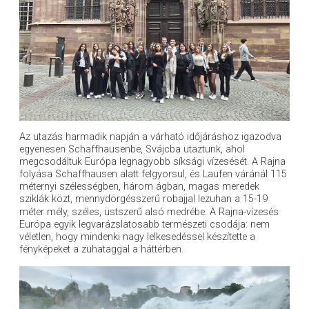
Az utazás harmadik napján a várható időjáráshoz igazodva
egyenesen Schaffhausenbe, Svájcba utaztunk, ahol
megcsodáltuk Európa legnagyobb síksági vízesését. A Rajna
folyása Schaffhausen alatt felgyorsul, és Laufen váránál 115
méternyi szélességben, három ágban, magas meredek
sziklák közt, mennydörgésszerű robajjal lezuhan a 15-19
méter mély, széles, üstszerű alsó medrébe.
A Rajna-vízesés
Európa egyik legvarázslatosabb természeti csodája: nem
véletlen, hogy mindenki nagy lelkesedéssel készítette a
fényképeket a zuhataggal a háttérben.