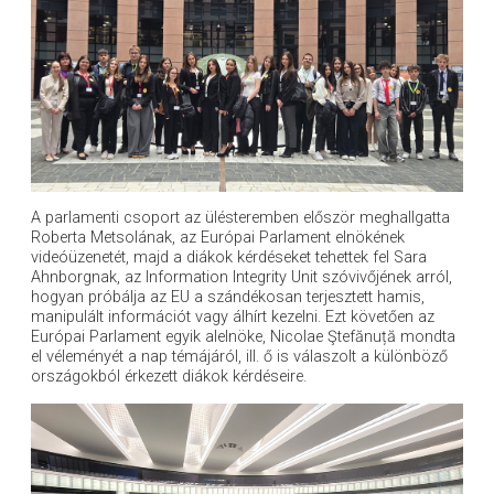
A parlamenti csoport az ülésteremben először meghallgatta
Roberta Metsolának, az Európai Parlament elnökének
videóüzenetét, majd a diákok kérdéseket tehettek fel Sara
Ahnborgnak, az Information Integrity Unit szóvivőjének arról,
hogyan próbálja az EU a szándékosan terjesztett hamis,
manipulált információt vagy álhírt kezelni. Ezt követően az
Európai Parlament egyik alelnöke, Nicolae Ştefănuță mondta
el véleményét a nap témájáról, ill. ő is válaszolt a különböző
országokból érkezett diákok kérdéseire.