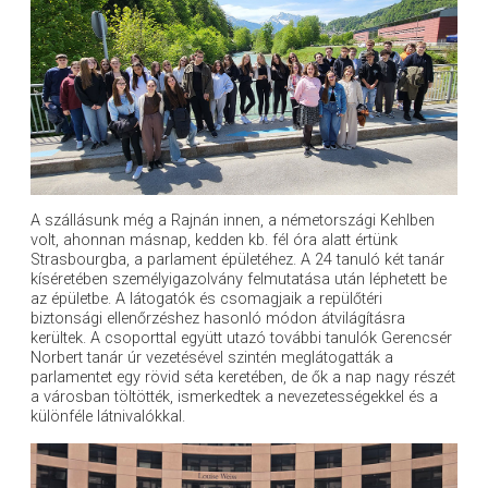
A szállásunk még a Rajnán innen, a németországi Kehlben
volt, ahonnan másnap, kedden kb. fél óra alatt értünk
Strasbourgba, a parlament épületéhez. A 24 tanuló két tanár
kíséretében személyigazolvány felmutatása után léphetett be
az épületbe. A látogatók és csomagjaik a repülőtéri
biztonsági ellenőrzéshez hasonló módon átvilágításra
kerültek. A csoporttal együtt utazó további tanulók Gerencsér
Norbert tanár úr vezetésével szintén meglátogatták a
parlamentet egy rövid séta keretében, de ők a nap nagy részét
a városban töltötték, ismerkedtek a nevezetességekkel és a
különféle látnivalókkal.