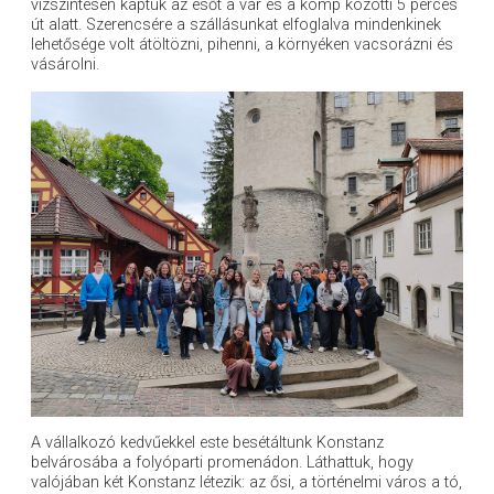
vízszintesen kaptuk az esőt a vár és a komp közötti 5 perces
út alatt. Szerencsére a szállásunkat elfoglalva mindenkinek
lehetősége volt átöltözni, pihenni, a környéken vacsorázni és
vásárolni.
A vállalkozó kedvűekkel este besétáltunk Konstanz
belvárosába a folyóparti promenádon. Láthattuk, hogy
valójában két Konstanz létezik: az ősi, a történelmi város a tó,