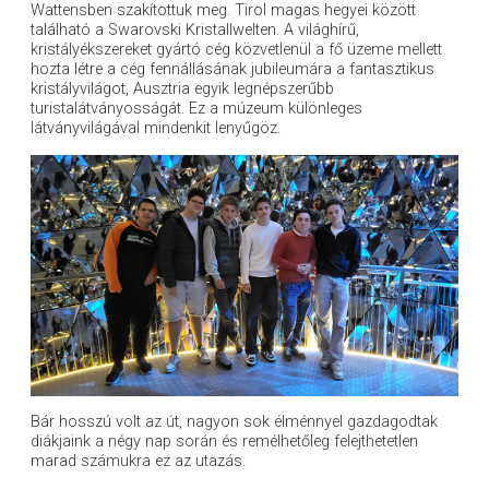
Wattensben szakítottuk meg. Tirol magas hegyei között
található a Swarovski Kristallwelten. A világhírű,
kristályékszereket gyártó cég közvetlenül a fő üzeme mellett
hozta létre a cég fennállásának jubileumára a fantasztikus
kristályvilágot, Ausztria egyik legnépszerűbb
turistalátványosságát. Ez a múzeum különleges
látványvilágával mindenkit lenyűgöz.
Bár hosszú volt az út, nagyon sok élménnyel gazdagodtak
diákjaink a négy nap során és remélhetőleg felejthetetlen
marad számukra ez az utazás.