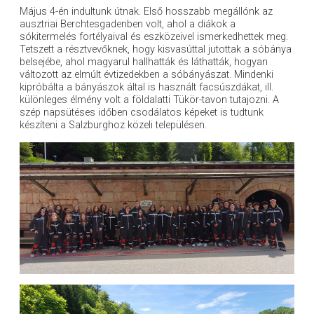
Május 4-én indultunk útnak. Első hosszabb megállónk az
ausztriai Berchtesgadenben volt, ahol a diákok a
sókitermelés fortélyaival és eszközeivel ismerkedhettek meg.
Tetszett a résztvevőknek, hogy kisvasúttal jutottak a sóbánya
belsejébe, ahol magyarul hallhatták és láthatták, hogyan
változott az elmúlt évtizedekben a sóbányászat. Mindenki
kipróbálta a bányászok által is használt facsúszdákat, ill.
különleges élmény volt a földalatti Tükör-tavon tutajozni. A
szép napsütéses időben csodálatos képeket is tudtunk
készíteni a Salzburghoz közeli településen.