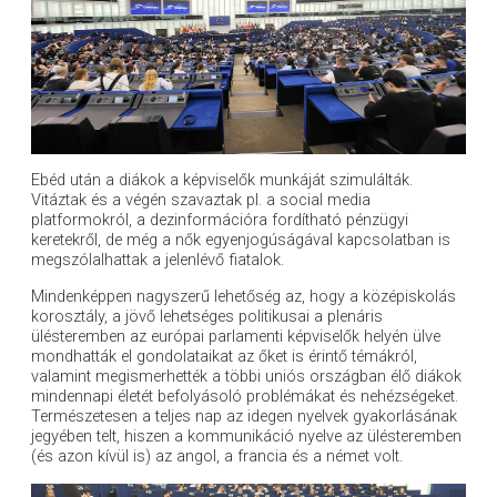
Ebéd után a diákok a képviselők munkáját szimulálták.
Vitáztak és a végén szavaztak pl. a social media
platformokról, a dezinformációra fordítható pénzügyi
keretekről, de még a nők egyenjogúságával kapcsolatban is
megszólalhattak a jelenlévő fiatalok.
Mindenképpen nagyszerű lehetőség az, hogy a középiskolás
korosztály, a jövő lehetséges politikusai a plenáris
ülésteremben az európai parlamenti képviselők helyén ülve
mondhatták el gondolataikat az őket is érintő témákról,
valamint megismerhették a többi uniós országban élő diákok
mindennapi életét befolyásoló problémákat és nehézségeket.
Természetesen a teljes nap az idegen nyelvek gyakorlásának
jegyében telt, hiszen a kommunikáció nyelve az ülésteremben
(és azon kívül is) az angol, a francia és a német volt.