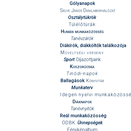
Gólyanapok
Selye János Diáklaborhálózat
Osztálytükrök
Túlélőtúrák
Humán munkaközösség
Tanévzárók
Diákírók, diákköltők találkozója
Műveltségi verseny
Sport
Díjazottjaink
Koszorúcska
Tinódi-napok
Ballagások
Könyvtár
Munkaterv
Idegen nyelvi munkaközöss
Diáknapok
Tanévnyitók
Reál munkaközösség
ÖDBK
Ünnepségek
Fényképalbum