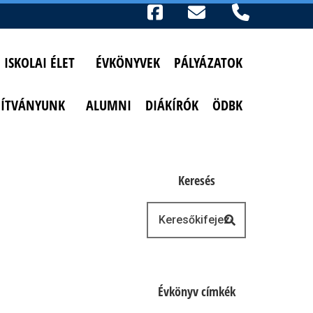
Ikonok
FACEBOOK
TELEFON
AKADÁLYMENTESÍTETT NÉZET
ISKOLAI ÉLET
ÉVKÖNYVEK
PÁLYÁZATOK
PÍTVÁNYUNK
ALUMNI
DIÁKÍRÓK
ÖDBK
Keresés
Keresés
Évkönyv címkék