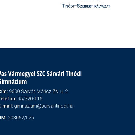
Tinódi–Szeibert pályázat
Vas Vármegyei SZC Sárvári Tinódi
Gimnázium
Cím:
9600 Sárvár, Móricz Zs. u. 2.
Telefon:
95/320-115
E-mail:
gimnazium@sarvaritinodi.hu
OM:
203062/026