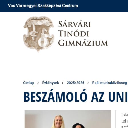
Ugrás
Vas Vármegyei Szakképzési Centrum
a
tartalomra
Morzsa
Címlap
Évkönyvek
2025/2026
Reál munkaközösség
BESZÁMOLÓ AZ UNI
Isk
teh
sof