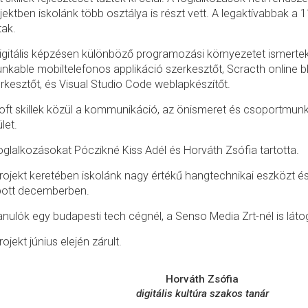
jektben iskolánk több osztálya is részt vett. A legaktívabbak a
tak.
igitális képzésen különböző programozási környezetet ismerte
nkable mobiltelefonos applikáció szerkesztőt, Scracth online
rkesztőt, és Visual Studio Code weblapkészítőt.
oft skillek közül a kommunikáció, az önismeret és csoportmunka 
ület.
oglalkozásokat Póczikné Kiss Adél és Horváth Zsófia tartotta.
rojekt keretében iskolánk nagy értékű hangtechnikai eszközt é
pott decemberben.
anulók egy budapesti tech cégnél, a Senso Media Zrt-nél is láto
rojekt június elején zárult.
Horváth Zsófia
digitális kultúra szakos tanár