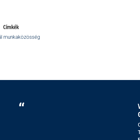
Címkék
ál munkaközösség