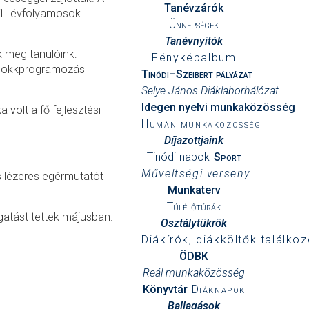
Tanévzárók
 11. évfolyamosok
Ünnepségek
Tanévnyitók
k meg tanulóink:
Fényképalbum
 blokkprogramozás
Tinódi–Szeibert pályázat
Selye János Diáklaborhálózat
Idegen nyelvi munkaközösség
volt a fő fejlesztési
Humán munkaközösség
Díjazottjaink
Tinódi-napok
Sport
Műveltségi verseny
s lézeres egérmutatót
Munkaterv
Túlélőtúrák
gatást tettek májusban.
Osztálytükrök
Diákírók, diákköltők találkoz
ÖDBK
Reál munkaközösség
Könyvtár
Diáknapok
Ballagások