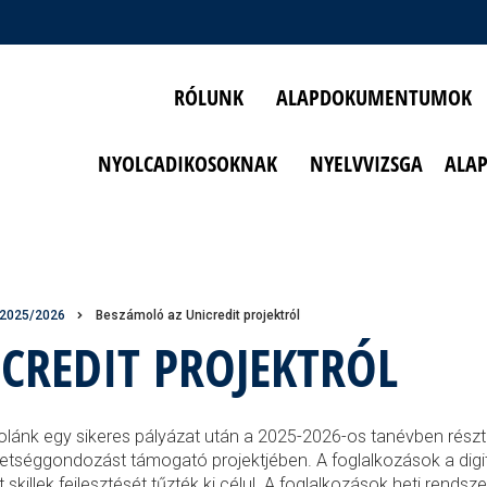
RÓLUNK
ALAPDOKUMENTUMOK
NYOLCADIKOSOKNAK
NYELVVIZSGA
ALA
 2025/2026
Beszámoló az Unicredit projektról
CREDIT PROJEKTRÓL
olánk egy sikeres pályázat után a 2025-2026-os tanévben részt 
etséggondozást támogató projektjében. A foglalkozások a digi
t skillek fejlesztését tűzték ki célul. A foglalkozások heti rendsz