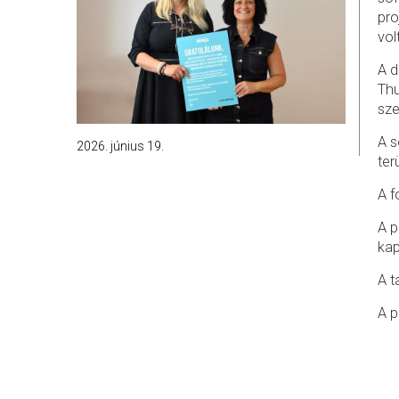
pro
vol
A d
Thu
sze
A s
2026. június 19.
ter
A f
A p
ka
A t
A p