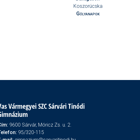
Koszorúcska
Gólyanapok
Vas Vármegyei SZC Sárvári Tinódi
Gimnázium
Cím:
9600 Sárvár, Móricz Zs. u. 2.
Telefon:
95/320-115
E-mail:
gimnazium@sarvaritinodi.hu