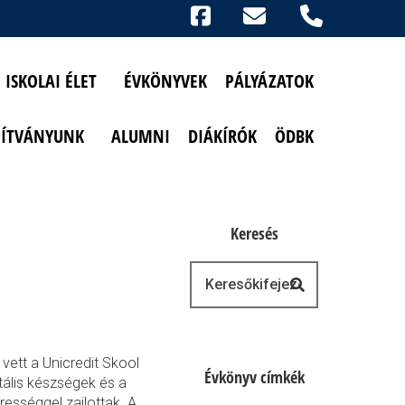
Ikonok
FACEBOOK
TELEFON
AKADÁLYMENTESÍTETT NÉZET
ISKOLAI ÉLET
ÉVKÖNYVEK
PÁLYÁZATOK
PÍTVÁNYUNK
ALUMNI
DIÁKÍRÓK
ÖDBK
Keresés
Keresés
vett a Unicredit Skool
Évkönyv címkék
tális készségek és a
erességgel zajlottak. A