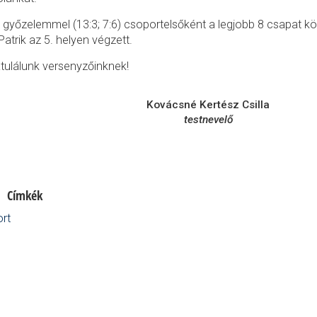
 győzelemmel (13:3; 7:6) csoportelsőként a legjobb 8 csapat közé
Patrik az 5. helyen végzett.
tulálunk versenyzőinknek!
Kovácsné Kertész Csilla
testnevelő
Címkék
rt