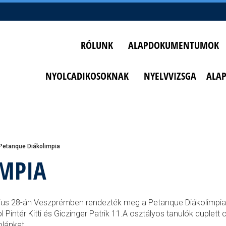
RÓLUNK
ALAPDOKUMENTUMOK
NYOLCADIKOSOKNAK
NYELVVIZSGA
ALA
Petanque Diákolimpia
MPIA
us 28-án Veszprémben rendezték meg a Petanque Diákolimpia 
l Pintér Kitti és Giczinger Patrik 11.A osztályos tanulók duplett
olánkat.