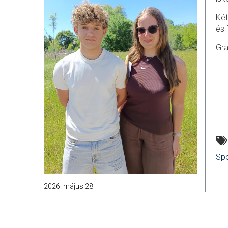
Két
és 
Gra
Spo
2026. május 28.