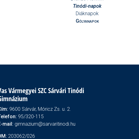
Tinódi-napok
Diáknapok
Gólyanapok
Vas Vármegyei SZC Sárvári Tinódi
Gimnázium
Cím:
9600 Sárvár, Móricz Zs. u. 2.
Telefon:
95/320-115
E-mail:
gimnazium@sarvaritinodi.hu
OM:
203062/026