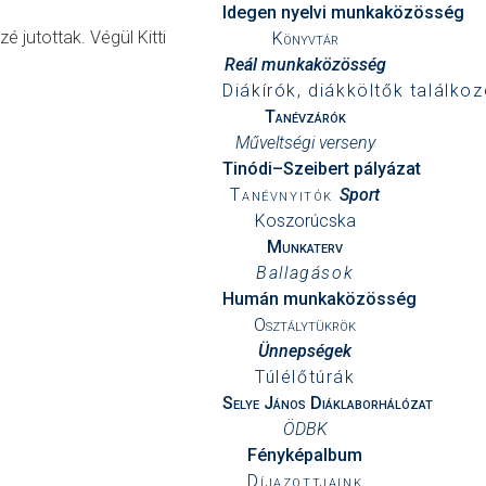
Idegen nyelvi munkaközösség
 jutottak. Végül Kitti
Könyvtár
Reál munkaközösség
Diákírók, diákköltők találkoz
Tanévzárók
Műveltségi verseny
Tinódi–Szeibert pályázat
Tanévnyitók
Sport
Koszorúcska
Munkaterv
Ballagások
Humán munkaközösség
Osztálytükrök
Ünnepségek
Túlélőtúrák
Selye János Diáklaborhálózat
ÖDBK
Fényképalbum
Díjazottjaink