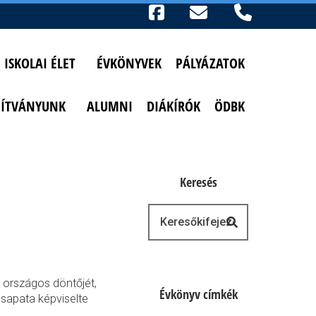
Ikonok
FACEBOOK
TELEFON
AKADÁLYMENTESÍTETT NÉZET
ISKOLAI ÉLET
ÉVKÖNYVEK
PÁLYÁZATOK
PÍTVÁNYUNK
ALUMNI
DIÁKÍRÓK
ÖDBK
Keresés
Keresés
országos döntőjét,
Évkönyv címkék
 csapata képviselte