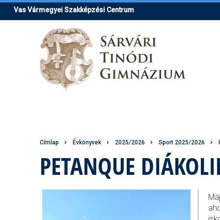
Ugrás
Vas Vármegyei Szakképzési Centrum
a
tartalomra
Morzsa
Címlap
Évkönyvek
2025/2026
Sport 2025/2026
PETANQUE DIÁKOLI
Máj
aho
isk