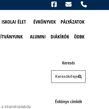
Ikonok
FACEBOOK
TELEFON
AKADÁLYMENTESÍTETT NÉZET
ISKOLAI ÉLET
ÉVKÖNYVEK
PÁLYÁZATOK
PÍTVÁNYUNK
ALUMNI
DIÁKÍRÓK
ÖDBK
Keresés
Keresés
Évkönyv címkék
 a strandröplabda