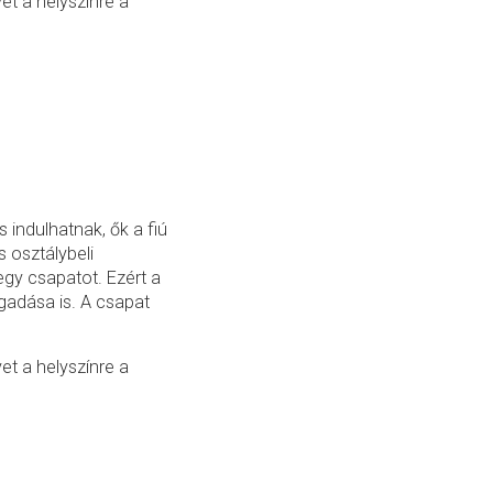
yet a helyszínre a
 indulhatnak, ők a fiú
 osztálybeli
 egy csapatot. Ezért a
gadása is. A csapat
yet a helyszínre a