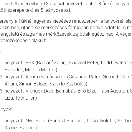
a volt. Az idei évben 13 csapat nevezett, ebből 8 fiú- (a vegyes 
ött szerepeltek) és 5 leánycsapat.
erseny a fiúknál egyenes kieséses rendszerben, a lányoknál el
dszerben, utána körmérkőzéses formában bonyolódott le. A n
hangulatú és izgalmas mérkőzések zajlottak egész nap. A vég
etkezőképpen alakult:
k:
helyezett: PBK (Baldauf Zalán, Grádvohl Péter, Toldi Levente, 
Benedek, Marton Márton)
helyezett: Adam és a ficsúrok (Giczinger Patrik, Németh Gerg
Ádám, Simon Balázs, Szijártó Szabolcs)
helyezett: Vikingek (Auer Barnabás, Bíró Eliza, Patyi Ágoston,
Liza, Tóth Lilien)
ányok:
helyezett: Nyúl Péter (Haraszt Ramóna, Tarkó Violetta, Szabó
Kráner Szidónia)