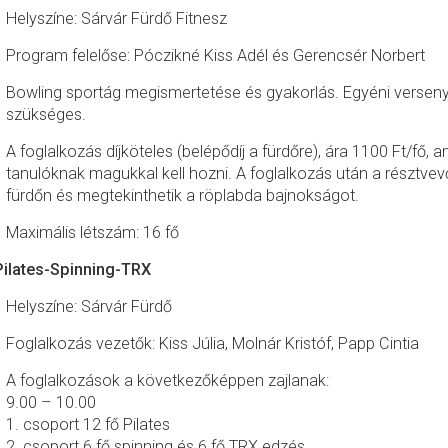
Helyszíne: Sárvár Fürdő Fitnesz
Program felelőse: Póczikné Kiss Adél és Gerencsér Norbert
Bowling sportág megismertetése és gyakorlás. Egyéni verseny
szükséges.
A foglalkozás díjköteles (belépődíj a fürdőre), ára 1100 Ft/fő, 
tanulóknak magukkal kell hozni. A foglalkozás után a résztv
fürdőn és megtekinthetik a röplabda bajnokságot.
Maximális létszám: 16 fő
Pilates-Spinning-TRX
Helyszíne: Sárvár Fürdő
Foglalkozás vezetők: Kiss Júlia, Molnár Kristóf, Papp Cintia
A foglalkozások a következőképpen zajlanak:
9.00 – 10.00
1. csoport 12 fő Pilates
2. csoport 6 fő spinning és 6 fő TRX edzés