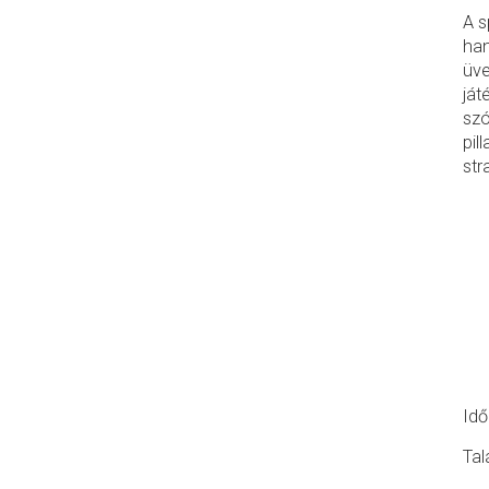
A s
han
üve
ját
szó
pil
str
Idő
Tal