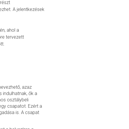
részt
zhet. A jelentkezések
én, ahol a
re tervezett
tt.
 nevezhető, azaz
indulhatnak, ők a
os osztálybeli
 egy csapatot. Ezért a
gadása is. A csapat