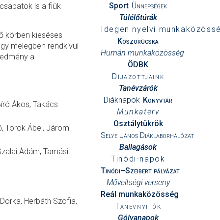
Sport
Ünnepségek
csapatok is a fiúk
Túlélőtúrák
Idegen nyelvi munkaközöss
ső körben kieséses
Koszorúcska
agy melegben rendkívül
Humán munkaközösség
eredmény a
ÖDBK
Díjazottjaink
Tanévzárók
Diáknapok
Könyvtár
Bíró Ákos, Takács
Munkaterv
Osztálytükrök
ő, Török Ábel, Járomi
Selye János Diáklaborhálózat
Ballagások
 Szalai Ádám, Tamási
Tinódi-napok
Tinódi–Szeibert pályázat
Műveltségi verseny
Reál munkaközösség
 Dorka, Herbáth Szofia,
Tanévnyitók
Gólyanapok