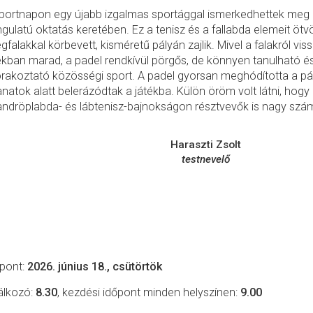
portnapon egy újabb izgalmas sportággal ismerkedhettek meg d
gulatú oktatás keretében. Ez a tenisz és a fallabda elemeit ötv
gfalakkal körbevett, kisméretű pályán zajlik. Mivel a falakról vi
ékban marad, a padel rendkívül pörgős, de könnyen tanulható és
rakoztató közösségi sport. A padel gyorsan meghódította a pál
lanatok alatt belerázódtak a játékba. Külön öröm volt látni, hog
andröplabda- és lábtenisz-bajnokságon résztvevők is nagy szá
Haraszti Zsolt
testnevelő
pont:
2026. június 18., csütörtök
álkozó:
8.30
, kezdési időpont minden helyszínen:
9.00