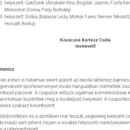
helyezett: CukiCunik (Ábrahám Kíra, Bogdán Jázmin, Fűzfa Ki
Monostori Dorina, Patyi Borbála)
helyezett: Dotka (Balassa Léda, Molnár Fanni, Nemes Nikolett
Horváth Borka)
Kovácsné Kertész Csilla
testnevelő
btenisz
idei évben is hatalmas sikert aratott az iskolai lábtenisz bajnok
rendezett sporteseményen kiváló hangulatban mérhették öss
entkező párosok. A csapatok először izgalmas körmérkőzések 
portokban küzdöttek meg a továbbjutó helyekért. A csoportkö
séses szakasz következett.
elődöntőkben és a döntőben már feszült, végletekig kiélezett cs
bi induló sem pihent, hiszen a további helyosztó mérkőzéseken
 a rátermettségét.