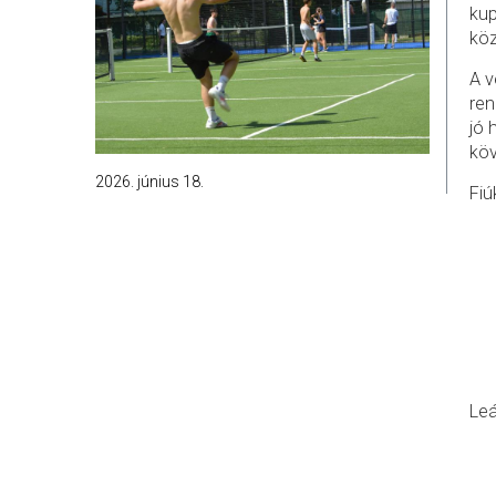
kup
köz
A v
ren
jó 
köv
2026. június 18.
Fiú
Le