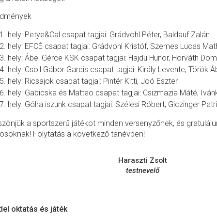
edmények
hely: Petye&Cal csapat tagjai: Grádvohl Péter, Baldauf Zalán
hely: EFCÉ csapat tagjai: Grádvohl Kristóf, Szemes Lucas Mat
hely: Ábel Gérce KSK csapat tagjai: Hajdu Hunor, Horváth Dom
hely: Csoll Gábor Garcis csapat tagjai: Király Levente, Török Á
hely: Ricsajok csapat tagjai: Pintér Kitti, Joó Eszter
hely: Gabicska és Matteo csapat tagjai: Csizmazia Máté, Ivá
hely: Gólra iszunk csapat tagjai: Szélesi Róbert, Giczinger Patr
zönjük a sportszerű játékot minden versenyzőnek, és gratulál
osoknak! Folytatás a következő tanévben!
Haraszti Zsolt
testnevelő
el oktatás és játék