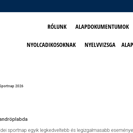
RÓLUNK
ALAPDOKUMENTUMOK
NYOLCADIKOSOKNAK
NYELVVIZSGA
ALA
Sportnap 2026
randröplabda
idei sportnap egyik legkedveltebb és legizgalmasabb eseménye