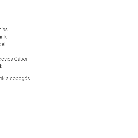
hias
inik
bel
nkovics Gábor
ik
unk a dobogós