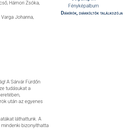
ncső, Hámori Zsóka,
Fényképalbum
Diákírók, diákköltők találkozója
, Varga Johanna,
ság! A Sárvár Fürdőn
ze tudásukat a
keretében,
rök után az egyenes
atákat láthattunk. A
 mindenki bizonyíthatta