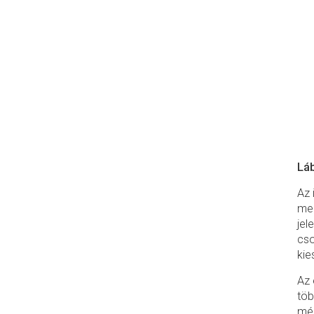
Lá
Az 
meg
jel
cso
kie
Az 
töb
még