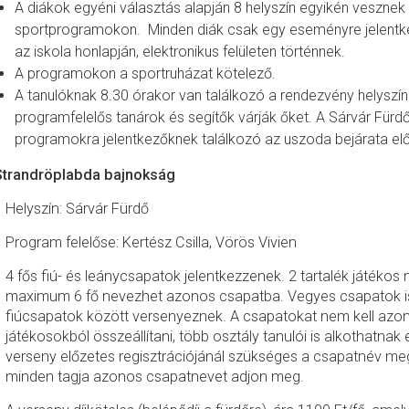
A diákok egyéni választás alapján 8 helyszín egyikén vesznek 
sportprogramokon. Minden diák csak egy eseményre jelentke
az iskola honlapján, elektronikus felületen történnek.
A programokon a sportruházat kötelező.
A tanulóknak 8.30 órakor van találkozó a rendezvény helyszín
programfelelős tanárok és segítők várják őket. A Sárvár Fürdő
programokra jelentkezőknek találkozó az uszoda bejárata elő
 Strandröplabda bajnokság
Helyszín: Sárvár Fürdő
Program felelőse: Kertész Csilla, Vörös Vivien
4 fős fiú- és leánycsapatok jelentkezzenek. 2 tartalék játékos
maximum 6 fő nevezhet azonos csapatba. Vegyes csapatok is 
fiúcsapatok között versenyeznek. A csapatokat nem kell azon
játékosokból összeállítani, több osztály tanulói is alkothatnak
verseny előzetes regisztrációjánál szükséges a csapatnév me
minden tagja azonos csapatnevet adjon meg.