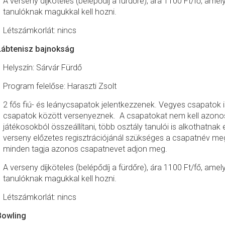
A verseny díjköteles (belépődíj a fürdőre), ára 1100 Ft/fő, amel
tanulóknak magukkal kell hozni.
Létszámkorlát: nincs
Lábtenisz bajnokság
Helyszín: Sárvár Fürdő
Program felelőse: Haraszti Zsolt
2 fős fiú- és leánycsapatok jelentkezzenek. Vegyes csapatok is
csapatok között versenyeznek. A csapatokat nem kell azonos
játékosokból összeállítani, több osztály tanulói is alkothatnak
verseny előzetes regisztrációjánál szükséges a csapatnév me
minden tagja azonos csapatnevet adjon meg.
A verseny díjköteles (belépődíj a fürdőre), ára 1100 Ft/fő, amel
tanulóknak magukkal kell hozni.
Létszámkorlát: nincs
Bowling