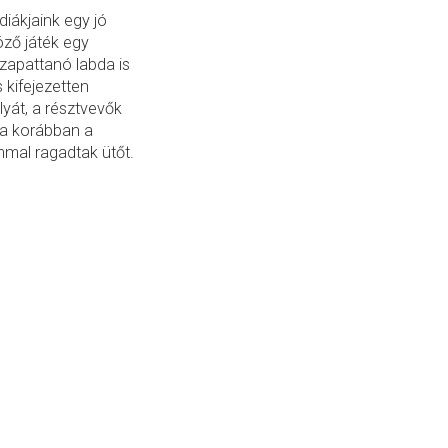
iákjaink egy jó
öző játék egy
sszapattanó labda is
 kifejezetten
yát, a résztvevők
y a korábban a
mmal ragadtak ütőt.