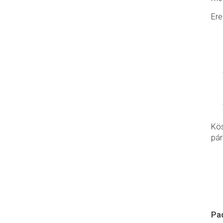
Er
Kös
pár
Pad