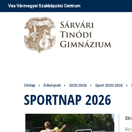
Ugrás
Vas Vármegyei Szakképzési Centrum
a
tartalomra
Morzsa
Címlap
Évkönyvek
2025/2026
Sport 2025/2026
SPORTNAP 2026
St
Az 