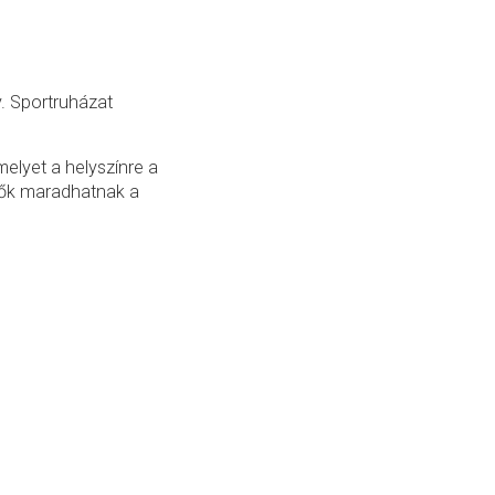
. Sportruházat
amelyet a helyszínre a
evők maradhatnak a