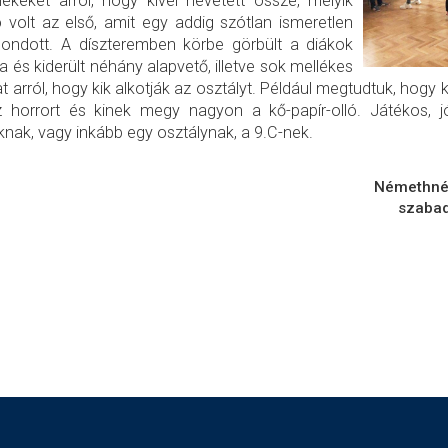
ékeket arról, hogy kivel nevetett össze, melyik
 volt az első, amit egy addig szótlan ismeretlen
ondott. A díszteremben körbe görbült a diákok
a és kiderült néhány alapvető, illetve sok mellékes
t arról, hogy kik alkotják az osztályt. Például megtudtuk, hogy ki 
z horrort és kinek megy nagyon a kő-papír-olló. Játékos, 
knak, vagy inkább egy osztálynak, a 9.C-nek.
Némethné 
szabad