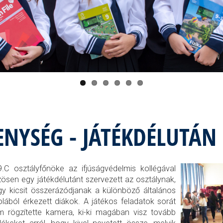
ENYSÉG - JÁTÉKDÉLUTÁN
.C osztályfőnöke az ifjúságvédelmis kollégával
ösen egy játékdélutánt szervezett az osztálynak,
y kicsit összerázódjanak a különböző általános
olából érkezett diákok. A játékos feladatok sorát
 rögzítette kamera, ki-ki magában visz tovább