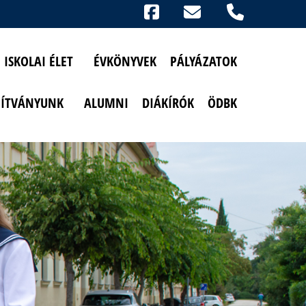
Ikonok
FACEBOOK
TELEFON
AKADÁLYMENTESÍTETT NÉZET
ISKOLAI ÉLET
ÉVKÖNYVEK
PÁLYÁZATOK
PÍTVÁNYUNK
ALUMNI
DIÁKÍRÓK
ÖDBK