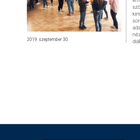
eml
szó
kim
sor
ada
né
2019. szeptember 30.
diá