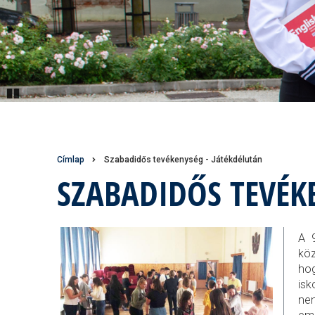
Pause
Morzsa
Címlap
Szabadidős tevékenység - Játékdélután
SZABADIDŐS TEVÉK
A 9
köz
hog
isk
nem