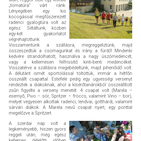
„tornatúra” várt ránk.
Lényegében egy kis
kocogással megfűszerezett
radenci gyalogtúra volt az
egész. Sétáltunk, közben
egy-két gyakorlatot
végrehajtottunk.
Visszamentünk a szállásra, megreggeliztünk, majd
összeszedtük a csomagunkat és irány a fürdő! Mindenki
kedvére strandolhatott, használva a nagy úszómedencét,
vagy a kellemesen felfrissítő kinti-benti medencéket.
Visszatérve a szállásra megebédeltünk, majd pihenőidő volt.
A délutánt ismét sportolással töltöttük, immár a hétfőn
összeállt csapattal. Estefelé pedig egy ügyességi versenyt
rendeztek a diákoknak, ahol a kísérőtanárokból összeállított
zsűri figyelte a verseny menetét. 4 csapat volt (Marela –
esernyő, Pivo – sör, Spritzer – fröccs, valamint Vino – bor),
melyet vegyesen alkottak radenci, lendvai, gotthárdi, valamint
sárvári diákok. A Marela nevű csapat nyert, egy ponttal
megelőzve a Spritzert.
A szerdai nap volt a
legkeményebb, hiszen gyors
reggeli után, még egész
kellemes délelőtti időben