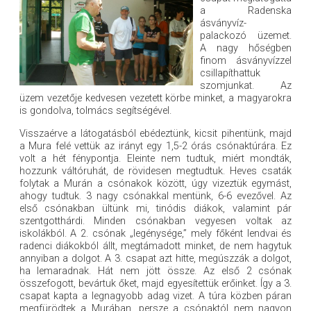
a Radenska
ásványvíz-
palackozó üzemet.
A nagy hőségben
finom ásványvízzel
csillapíthattuk
szomjunkat. Az
üzem vezetője kedvesen vezetett körbe minket, a magyarokra
is gondolva, tolmács segítségével.
Visszaérve a látogatásból ebédeztünk, kicsit pihentünk, majd
a Mura felé vettük az irányt egy 1,5-2 órás csónaktúrára. Ez
volt a hét fénypontja. Eleinte nem tudtuk, miért mondták,
hozzunk váltóruhát, de rövidesen megtudtuk. Heves csaták
folytak a Murán a csónakok között, úgy vizeztük egymást,
ahogy tudtuk. 3 nagy csónakkal mentünk, 6-6 evezővel. Az
első csónakban ültünk mi, tinódis diákok, valamint pár
szentgotthárdi. Minden csónakban vegyesen voltak az
iskolákból. A 2. csónak „legénysége,” mely főként lendvai és
radenci diákokból állt, megtámadott minket, de nem hagytuk
annyiban a dolgot. A 3. csapat azt hitte, megúszzák a dolgot,
ha lemaradnak. Hát nem jött össze. Az első 2 csónak
összefogott, bevártuk őket, majd egyesítettük erőinket. Így a 3.
csapat kapta a legnagyobb adag vizet. A túra közben páran
megfürödtek a Murában, persze a csónaktól nem nagyon