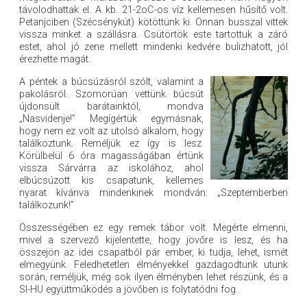
távolodhattak el. A kb. 21-2oC-os víz kellemesen hűsítő volt.
Petanjciben (Szécsénykút) kötöttünk ki. Onnan busszal vittek
vissza minket a szállásra. Csütörtök este tartottuk a záró
estet, ahol jó zene mellett mindenki kedvére bulizhatott, jól
érezhette magát.
A péntek a búcsúzásról szólt, valamint a
pakolásról. Szomorúan vettünk búcsút
újdonsült barátainktól, mondva
„Nasvidenje!” Megígértük egymásnak,
hogy nem ez volt az utolsó alkalom, hogy
találkoztunk. Reméljük ez így is lesz.
Körülbelül 6 óra magasságában értünk
vissza Sárvárra az iskolához, ahol
elbúcsúzott kis csapatunk, kellemes
nyarat kívánva mindenkinek mondván: „Szeptemberben
találkozunk!”
Összességében ez egy remek tábor volt. Megérte elmenni,
mivel a szervező kijelentette, hogy jövőre is lesz, és ha
összejön az idei csapatból pár ember, ki tudja, lehet, ismét
elmegyünk. Feledhetetlen élményekkel gazdagodtunk utunk
során, reméljük, még sok ilyen élményben lehet részünk, és a
SI-HU együttműködés a jövőben is folytatódni fog.