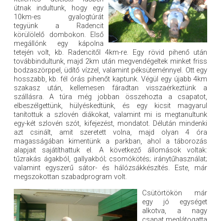
útnak indultunk, hogy egy
10km-es gyalogtúrát
tegyünk a Radencit
körülölelő dombokon. Első
megállónk egy kápolna
tetején volt, kb. Radencitől 4km-re. Egy rövid pihenő után
továbbindultunk, majd 2km után megvendégeltek minket friss
bodzaszörppel, üdítő vízzel, valamint péksüteménnyel. Ott egy
hosszabb, kb. fél órás pihenőt kaptunk. Végül egy újabb 4km
szakasz után, kellemesen fáradtan visszaérkeztünk a
szállásra. A túra még jobban összehozta a csapatot,
elbeszélgettünk, hülyéskedtünk, és egy kicsit magyarul
tanítottuk a szlovén diákokat, valamint mi is megtanultunk
egy-két szlovén szót, kifejezést, mondatot. Délután mindenki
azt csinált, amit szeretett volna, majd olyan 4 óra
magasságában kimentünk a parkban, ahol a táborozás
alapjait sajátíthattuk el. A következő állomások voltak:
tűzrakás ágakból, gallyakból; csomókötés; iránytűhasználat;
valamint egyszerű sátor- és hálózsákkészítés. Este, már
megszokottan szabadprogram volt.
Csütörtökön már
egy jó egységet
alkotva, a nagy
csapat meglátogatta