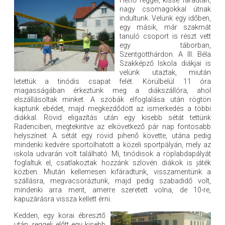
Hétfő reggel, kissé fáradtan,
nagy csomagokkal útnak
indultunk. Velünk egy időben,
egy másik, már szakmát
tanuló csoport is részt vett
egy táborban,
Szentgotthárdon. A III. Béla
Szakképző Iskola diákjai is
velünk utaztak, miután
letettük a tinódis csapat felét. Körülbelül 11 óra
magasságában érkeztünk meg a diákszállóra, ahol
elszállásoltak minket. A szobák elfoglalása után rögtön
kaptunk ebédet, majd megkezdődött az ismerkedés a többi
diákkal. Rövid eligazítás után egy kisebb sétát tettünk
Radenciben, megtekintve az elkövetkező pár nap fontosabb
helyszíneit. A sétát egy rövid pihenő követte, utána pedig
mindenki kedvére sportolhatott a közeli sportpályán, mely az
iskola udvarán volt található. Mi, tinódisok a röplabdapályát
foglaltuk el, csatlakoztak hozzánk szlovén diákok is játék
közben. Miután kellemesen kifáradtunk, visszamentünk a
szállásra, megvacsoráztunk, majd pedig szabadidő volt,
mindenki arra ment, amerre szeretett volna, de 10-re,
kapuzárásra vissza kellett érni.
Kedden, egy korai ébresztő
után, reggeli előtt egy kisebb