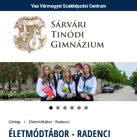
Ugrás
Vas Vármegyei Szakképzési Centrum
a
tartalomra
Pause
Morzsa
Címlap
Életmódtábor - Radenci
ÉLETMÓDTÁBOR - RADENCI