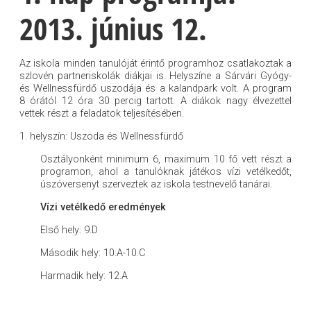
2013. június 12.
Az iskola minden tanulóját érintő programhoz csatlakoztak a
szlovén partneriskolák diákjai is. Helyszíne a Sárvári Gyógy-
és Wellnessfürdő uszodája és a kalandpark volt. A program
8 órától 12 óra 30 percig tartott. A diákok nagy élvezettel
vettek részt a feladatok teljesítésében.
1. helyszín: Uszoda és Wellnessfürdő
Osztályonként minimum 6, maximum 10 fő vett részt a
programon, ahol a tanulóknak játékos vízi vetélkedőt,
úszóversenyt szerveztek az iskola testnevelő tanárai.
Vízi vetélkedő eredmények
Első hely: 9.D
Második hely: 10.A-10.C
Harmadik hely: 12.A