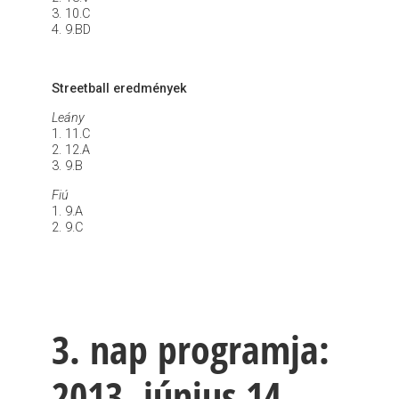
3. 10.C
4. 9.BD
Streetball eredmények
Leány
1. 11.C
2. 12.A
3. 9.B
Fiú
1. 9.A
2. 9.C
3. nap programja:
2013. június 14.