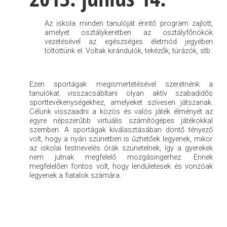
Az iskola minden tanulóját érintő program zajlott,
amelyet osztálykeretben az osztályfőnökök
vezetésével az egészséges életmód jegyében
töltöttünk el. Voltak kirándulók, tekézők, túrázók, stb.
Ezen sportágak megismertetésével szeretnénk a
tanulókat visszacsábítani olyan aktív szabadidős
sporttevékenységekhez, amelyeket szívesen játszanak.
Célunk visszaadni a közös és valós játék élményét az
egyre népszerűbb virtuális számítógépes játékokkal
szemben. A sportágak kiválasztásában döntő tényező
volt, hogy a nyári szünetben is űzhetőek legyenek, mikor
az iskolai testnevelés órák szünetelnek, így a gyerekek
nem jutnak megfelelő mozgásingerhez. Ennek
megfelelően fontos volt, hogy lendületesek és vonzóak
legyenek a fiatalok számára.