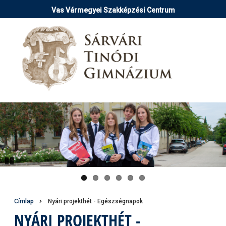
Ugrás
Vas Vármegyei Szakképzési Centrum
a
tartalomra
Pause
Morzsa
Címlap
Nyári projekthét - Egészségnapok
NYÁRI PROJEKTHÉT -