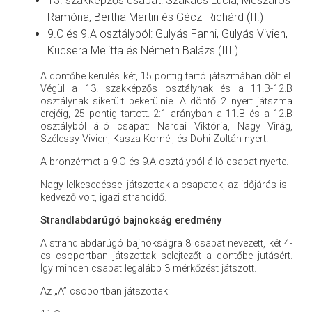
13. szakképzős csapat: Szakács Lucia, Mészáros
Ramóna, Bertha Martin és Géczi Richárd (II.)
9.C és 9.A osztályból: Gulyás Fanni, Gulyás Vivien,
Kucsera Melitta és Németh Balázs (III.)
A döntőbe kerülés két, 15 pontig tartó játszmában dőlt el.
Végül a 13. szakképzős osztálynak és a 11.B-12.B
osztálynak sikerült bekerülnie. A döntő 2 nyert játszma
erejéig, 25 pontig tartott. 2:1 arányban a 11.B és a 12.B
osztályból álló csapat: Nardai Viktória, Nagy Virág,
Szélessy Vivien, Kasza Kornél, és Dohi Zoltán nyert.
A bronzérmet a 9.C és 9.A osztályból álló csapat nyerte.
Nagy lelkesedéssel játszottak a csapatok, az időjárás is
kedvező volt, igazi strandidő.
Strandlabdarúgó bajnokság eredmény
A strandlabdarúgó bajnokságra 8 csapat nevezett, két 4-
es csoportban játszottak selejtezőt a döntőbe jutásért.
Így minden csapat legalább 3 mérkőzést játszott.
Az „A” csoportban játszottak: