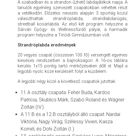
A szabadban és a strandon űzhető labdajátékok napja. A
tanulók egyénileg szervezett csapatokban vehettek részt
a vetélkedőn. Előzetes nevezés alapján 3 sportág közül
választhattak: strandröplabda, strandlabdarúgás,
streetball kosárlabda. Az első két program helyszíne a
Sárvári Gyógy- és Wellnessfürdő pályái, a harmadik
program helyszíne a Tinódi Gimnáziumban volt.
Strandröplabda eredmények
20 vegyes csapat (összesen 100 fő) versengett egyenes
kieséses rendszerben a bajnokságon. A 16-os táblára
kerülés 1x15 pontig tartó mérkőzéseken dőlt el. Majd a
legjobb nyolc közé kerülésért folyt a küzdelem.
A legjobb négy közé a következő csapatok jutottak:
11.A osztály csapata: Fehér Buda, Kardos
Patrícia, Skublics Márk, Szabó Roland és Wágner
Zoltán (IV.)
A 11.B és a 12.B osztályból álló csapat: Nardai
Viktória, Nagy Virág, Szélessy Vivien, Kasza
Kornél, és Dohi Zoltán (I.)