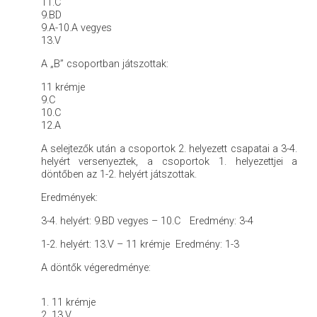
11.C
9.BD
9.A-10.A vegyes
13.V
A „B” csoportban játszottak:
11 krémje
9.C
10.C
12.A
A selejtezők után a csoportok 2. helyezett csapatai a 3-4.
helyért versenyeztek, a csoportok 1. helyezettjei a
döntőben az 1-2. helyért játszottak.
Eredmények:
3-4. helyért: 9.BD vegyes – 10.C Eredmény: 3-4
1-2. helyért: 13.V – 11 krémje Eredmény: 1-3
A döntők végeredménye:
1. 11 krémje
2. 13.V