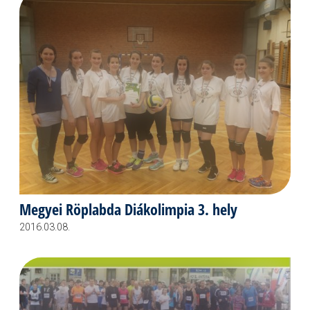
Megyei Röplabda Diákolimpia 3. hely
2016.03.08.