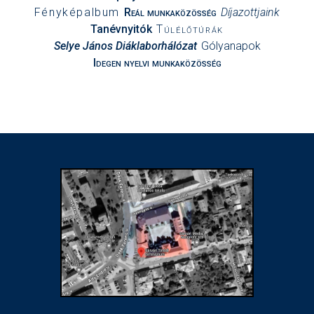
Fényképalbum
Reál munkaközösség
Díjazottjaink
Tanévnyitók
Túlélőtúrák
Selye János Diáklaborhálózat
Gólyanapok
Idegen nyelvi munkaközösség