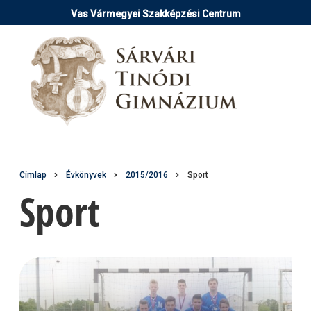
Ugrás
Vas Vármegyei Szakképzési Centrum
a
tartalomra
Morzsa
Címlap
Évkönyvek
2015/2016
Sport
Sport