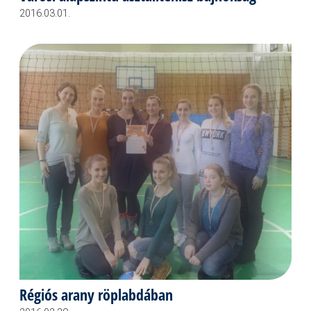
2016.03.01.
Régiós arany röplabdában