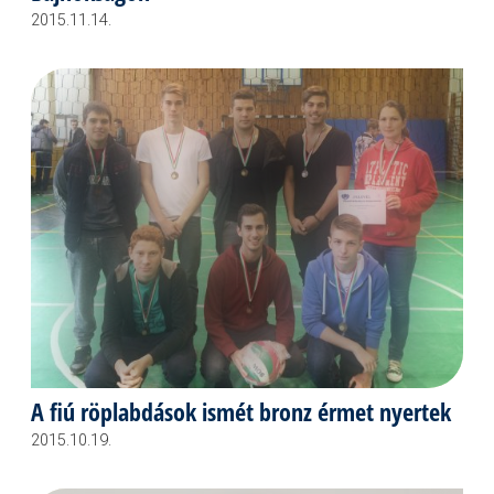
2015.11.14.
A fiú röplabdások ismét bronz érmet nyertek
2015.10.19.