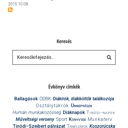
2015.10.08.
Keresés
Keresés
Évkönyv címkék
Ballagások
ÖDBK
Diákírók, diákköltők találkozója
Osztálytükrök
Ünnepségek
Humán munkaközösség
Diáknapok
Tinódi-napok
Műveltségi verseny
Sport
Könyvtár
Munkaterv
Tinódi–Szeibert pályázat
Tanévzárók
Koszorúcska