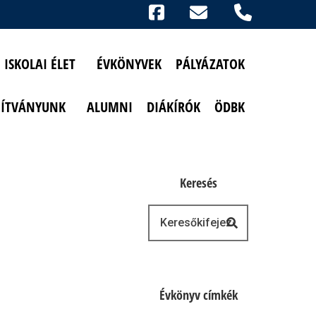
Ikonok
FACEBOOK
TELEFON
AKADÁLYMENTESÍTETT NÉZET
ISKOLAI ÉLET
ÉVKÖNYVEK
PÁLYÁZATOK
PÍTVÁNYUNK
ALUMNI
DIÁKÍRÓK
ÖDBK
Keresés
Keresés
Évkönyv címkék