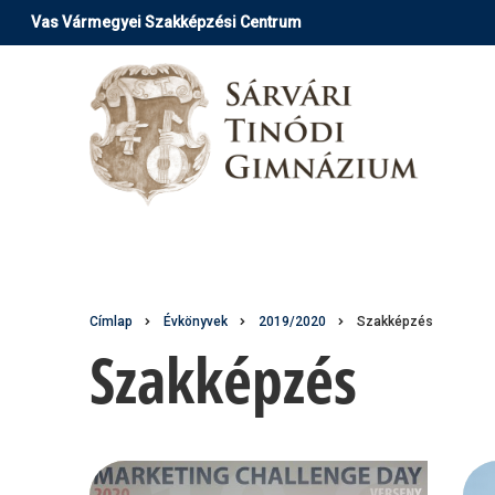
Ugrás
Vas Vármegyei Szakképzési Centrum
a
tartalomra
Morzsa
Címlap
Évkönyvek
2019/2020
Szakképzés
Szakképzés