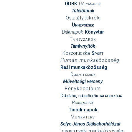
ÖDBK
Gólyanapok
Túlélőtúrák
Osztálytükrök
Ünnepségek
Diáknapok
Könyvtár
Tanévzárók
Tanévnyitók
Koszorúcska
Sport
Humán munkaközösség
Reál munkaközösség
Díjazottjaink
Műveltségi verseny
Fényképalbum
Diákírók, diákköltők találkozója
Ballagások
Tinódi-napok
Munkaterv
Selye János Diáklaborhálózat
Idegen nyelvi munkaközösség