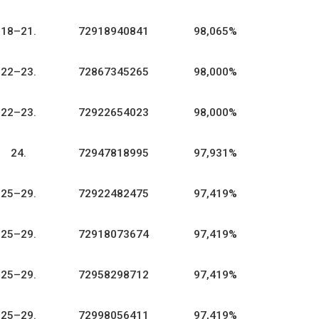
18–21.
72918940841
98,065%
22–23.
72867345265
98,000%
22–23.
72922654023
98,000%
24.
72947818995
97,931%
25–29.
72922482475
97,419%
25–29.
72918073674
97,419%
25–29.
72958298712
97,419%
25–29.
72998056411
97,419%