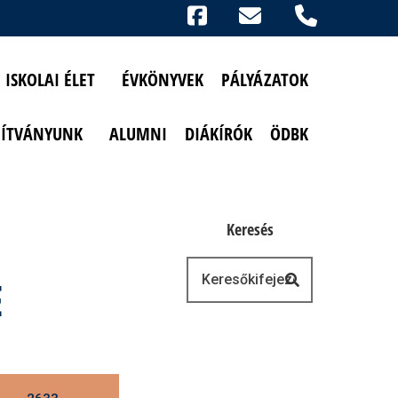
Ikonok
FACEBOOK
TELEFON
AKADÁLYMENTESÍTETT NÉZET
ISKOLAI ÉLET
ÉVKÖNYVEK
PÁLYÁZATOK
PÍTVÁNYUNK
ALUMNI
DIÁKÍRÓK
ÖDBK
Keresés
Keresés
E