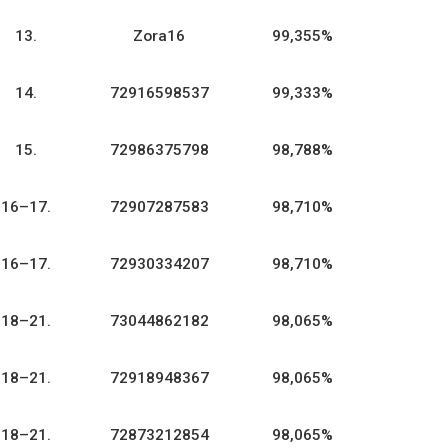
13.
Zora16
99,355%
14.
72916598537
99,333%
15.
72986375798
98,788%
16–17.
72907287583
98,710%
16–17.
72930334207
98,710%
18–21.
73044862182
98,065%
18–21.
72918948367
98,065%
18–21.
72873212854
98,065%