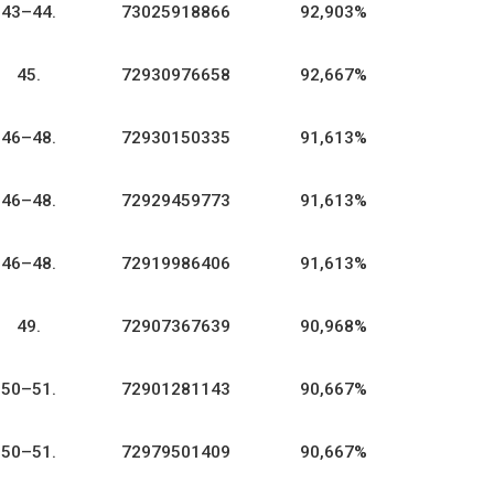
43–44.
73025918866
92,903%
45.
72930976658
92,667%
46–48.
72930150335
91,613%
46–48.
72929459773
91,613%
46–48.
72919986406
91,613%
49.
72907367639
90,968%
50–51.
72901281143
90,667%
50–51.
72979501409
90,667%