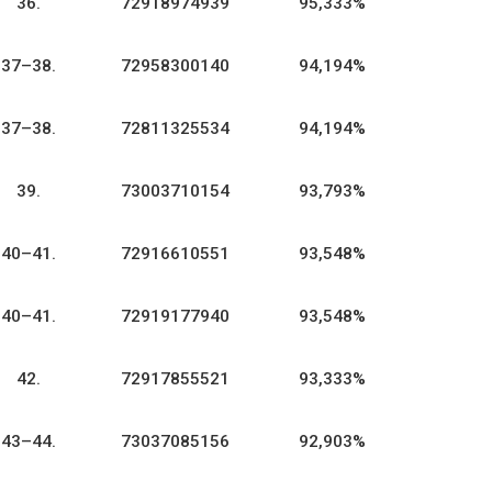
36.
72918974939
95,333%
37–38.
72958300140
94,194%
37–38.
72811325534
94,194%
39.
73003710154
93,793%
40–41.
72916610551
93,548%
40–41.
72919177940
93,548%
42.
72917855521
93,333%
43–44.
73037085156
92,903%