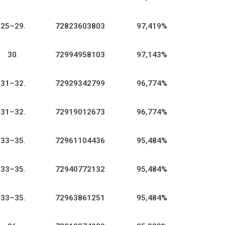
25–29.
72823603803
97,419%
30.
72994958103
97,143%
31–32.
72929342799
96,774%
31–32.
72919012673
96,774%
33–35.
72961104436
95,484%
33–35.
72940772132
95,484%
33–35.
72963861251
95,484%