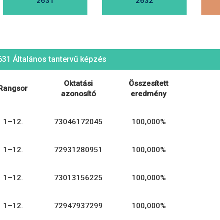
2631
2632
631 Általános tantervű képzés
Oktatási
Összesített
Rangsor
azonosító
eredmény
1–12.
73046172045
100,000%
1–12.
72931280951
100,000%
1–12.
73013156225
100,000%
1–12.
72947937299
100,000%