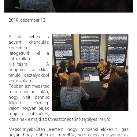
2019. december 13.
A idei évben is
adventi kirándulás
keretében
látogattunk el a
Láthatatlan
Kiállításra. A
csapatot az etikát
tanuló osztályokból
verbuváltam.
Többen azt mesélték
a kirándulás után,
hogy volt bennük
félelem előzőleg:
vajon hogyan bírják
majd a sötétséget,
kitalálnak e majd az útvesztőnek tűnő rejtélyes helyről.
Megkönnyebbülten jelentem, hogy mindenki előkerült. Igaz
ugyan, hogy többen azt mondták, nem egészen ugyanaz az