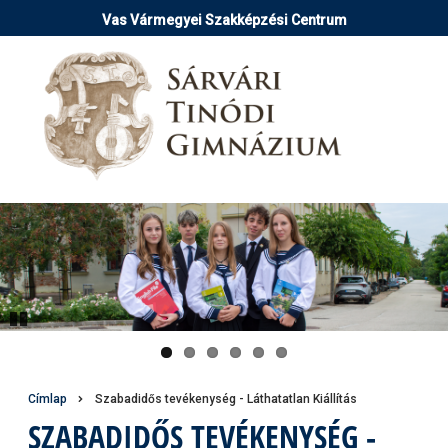
Ugrás
Vas Vármegyei Szakképzési Centrum
a
tartalomra
Pause
Morzsa
Címlap
Szabadidős tevékenység - Láthatatlan Kiállítás
SZABADIDŐS TEVÉKENYSÉG -