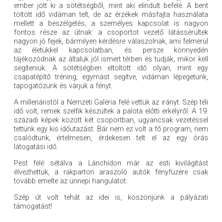
ember jött ki a sötétségből, mint aki elindult befelé. A bent
töltött idő vidáman telt, de az érzékek másfajta használata
mellett a beszélgetés, a személyes kapcsolat is nagyon
fontos része az útnak: a csoportot vezető látássérültek
nagyon jó fejek, bármilyen kérdésre válaszolnak, ami felmerül
az életükkel kapcsolatban, és persze könnyedén
tájékozódnak az általuk jól ismert térben és tudják, mikor kell
segíteniük. A sötétségben eltöltött idő olyan, mint egy
csapatépítő tréning, egymást segítve, vidáman lépegetünk,
tapogatózunk és várjuk a fényt.
A millenáristól a Nemzeti Galéria felé vettük az irányt. Szép téli
idő volt, remek szelfik készültek a palota előtti erkélyről. A 19.
századi képek között két csoportban, ugyancsak vezetéssel
tettünk egy kis időutazást. Bár nem ez volt a fő program, nem
csalódtunk, értelmesen, érdekesen telt el az egy órás
látogatási idő.
Pest felé sétálva a Lánchídon már az esti kivilágítást
élvezhettük, a rakparton araszoló autók fényfüzére csak
tovább emelte az ünnepi hangulatot.
Szép út volt tehát az idei is, köszönjünk a pályázati
támogatást!